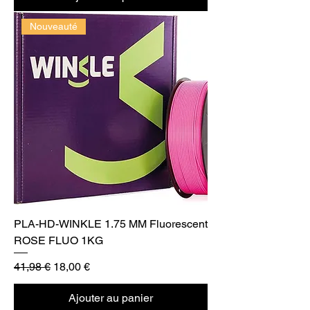
Nouveauté
PLA-HD-WINKLE 1.75 MM Fluorescent
ROSE FLUO 1KG
Prix original
Prix promotionnel
41,98 €
18,00 €
Ajouter au panier