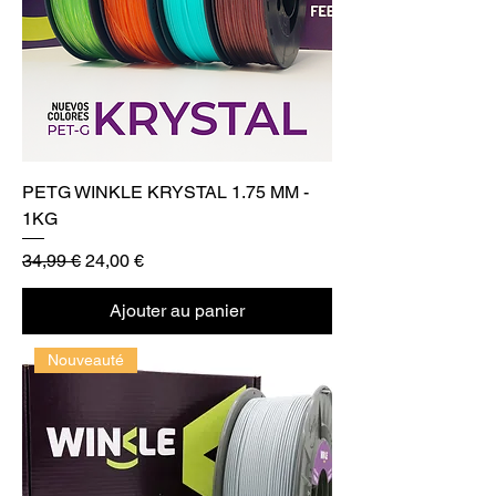
PETG WINKLE KRYSTAL 1.75 MM -
1KG
Prix original
Prix promotionnel
34,99 €
24,00 €
Ajouter au panier
Nouveauté