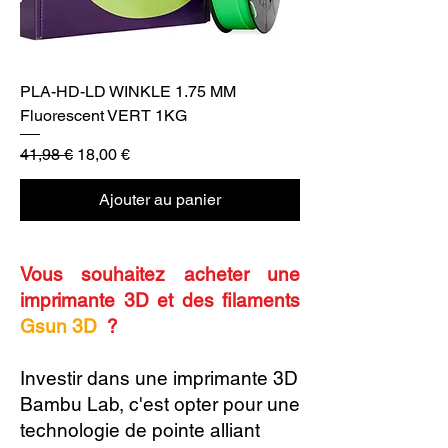
PLA-HD-LD WINKLE 1.75 MM
Fluorescent VERT 1KG
Prix original
Prix promotionnel
41,98 €
18,00 €
Ajouter au panier
Vous souhaitez acheter une
imprimante 3D et des filaments
Gsun 3D
?
Investir dans une imprimante 3D
Bambu Lab, c'est opter pour une
technologie de pointe alliant