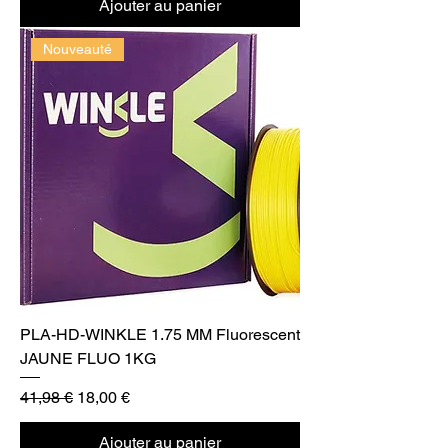
Ajouter au panier
Nouveauté
PLA-HD-WINKLE 1.75 MM Fluorescent
JAUNE FLUO 1KG
Prix original
Prix promotionnel
41,98 €
18,00 €
Ajouter au panier