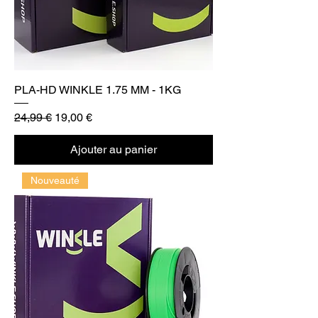
PLA-HD WINKLE 1.75 MM - 1KG
Prix original
Prix promotionnel
24,99 €
19,00 €
Ajouter au panier
Nouveauté