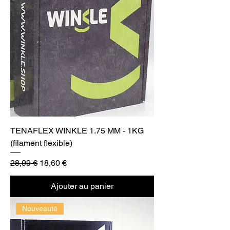
TENAFLEX WINKLE 1.75 MM - 1KG
(filament flexible)
Prix original
Prix promotionnel
28,99 €
18,60 €
Ajouter au panier
Nouveauté