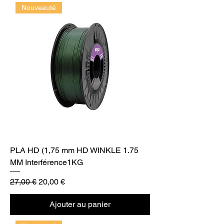
Nouveauté
PLA HD (1,75 mm HD WINKLE 1.75
MM Interférence1KG
Prix original
Prix promotionnel
27,00 €
20,00 €
Ajouter au panier