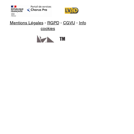
Mentions Légales
-
RGPD
-
CGVU
-
Info
cookies
Appelez-
nous
07.66.87.53.03
Écrivez-
nous
lv3dcontact@gmail.com
Abonnez-