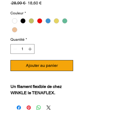
Prix
Prix
 28,99 € 
18,60 €
original
promotionnel
Couleur
*
Quantité
*
Ajouter au panier
Un filament flexible de chez
WINKLE le TENAFLEX.
Le filament TPE -TENAFLEX
(1,75 mm ou 2,85 mm) est
un
filament 3d
fabriqué en Espagne