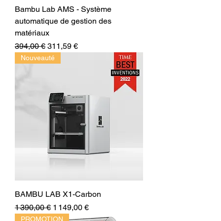
Bambu Lab AMS - Système
automatique de gestion des
matériaux
Prix original
Prix promotionnel
394,00 €
311,59 €
Nouveauté
BAMBU LAB X1-Carbon
Prix original
Prix promotionnel
1 390,00 €
1 149,00 €
PROMOTION