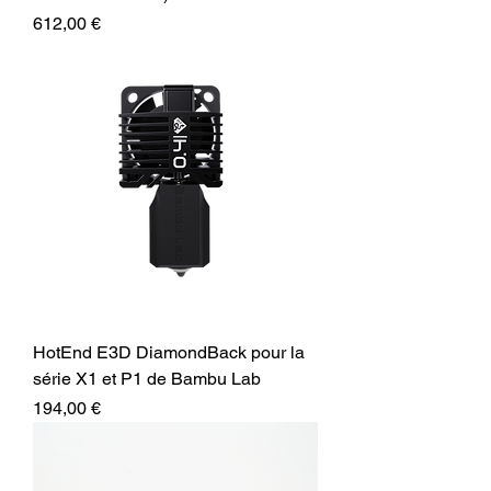
Prix
612,00 €
HotEnd E3D DiamondBack pour la
série X1 et P1 de Bambu Lab
Prix
194,00 €