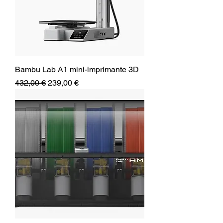
Bambu Lab A1 mini-imprimante 3D
Prix original
Prix promotionnel
432,00 €
239,00 €