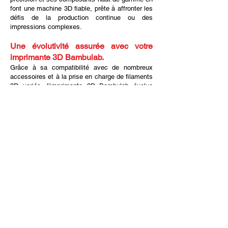
font une machine 3D fiable, prête à affronter les
défis de la production continue ou des
impressions complexes.
Une évolutivité assurée avec votre
imprimante 3D Bambulab.
Grâce à sa compatibilité avec de nombreux
accessoires et à la prise en charge de filaments
3D variés, l’imprimante 3D Bambulab évolue
avec vous. Que vous ayez besoin de têtes
d’impression spécifiques, de modules
additionnels ou de nouvelles options logicielles,
vous pouvez faire évoluer votre équipement en
fonction de vos ambitions créatives.
Conclusion : La galaxie
3D vous tend les bras
avec l’imprimante 3D
Bambulab.
L’imprimante 3D Bambulab s’impose comme
une solution complète, fiable et performante