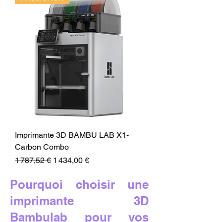
Imprimante 3D BAMBU LAB X1-
Carbon Combo
Prix original
Prix promotionnel
1 787,52 €
1 434,00 €
Pourquoi choisir une
imprimante 3D
Bambulab pour vos