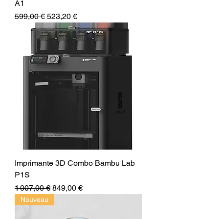
A1
Prix original
Prix promotionnel
599,00 €
523,20 €
Imprimante 3D Combo Bambu Lab
P1S
Prix original
Prix promotionnel
1 007,00 €
849,00 €
Nouveau