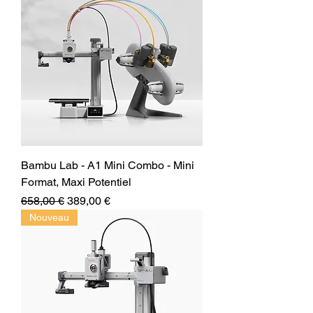
Bambu Lab - A1 Mini Combo - Mini
Format, Maxi Potentiel
Prix original
Prix promotionnel
658,00 €
389,00 €
Nouveau