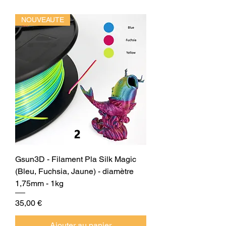
NOUVEAUTE
Gsun3D - Filament Pla Silk Magic
(Bleu, Fuchsia, Jaune) - diamètre
1,75mm - 1kg
Prix
35,00 €
Ajouter au panier