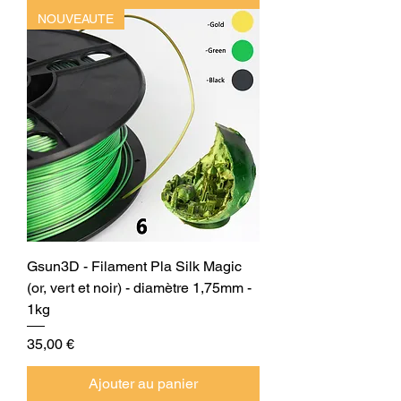
NOUVEAUTE
Gsun3D - Filament Pla Silk Magic
(or, vert et noir) - diamètre 1,75mm -
1kg
Prix
35,00 €
Ajouter au panier