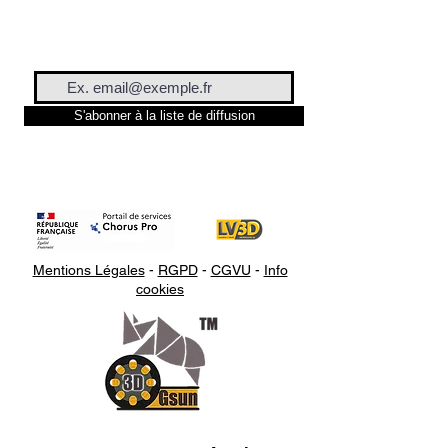
S'abonner à la liste de diffusion
Mentions Légales
-
RGPD
-
CGVU
-
Info
cookies