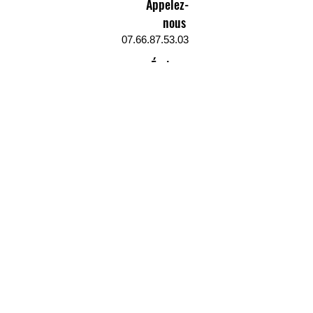
Appelez-
nous
07.66.87.53.03
Écrivez-
nous
lv3dcontact@gmail.com
Abonnez-
vous