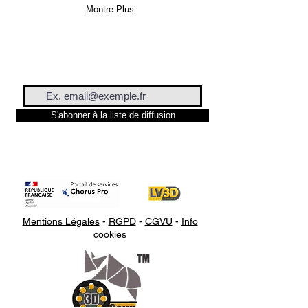
Montre Plus
S'abonner à la liste de diffusion
Mentions Légales
-
RGPD
-
CGVU
-
Info
cookies