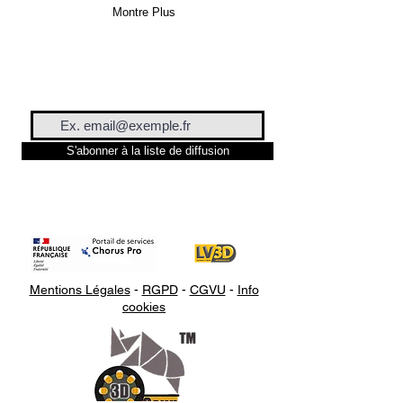
Montre Plus
S'abonner à la liste de diffusion
Mentions Légales
-
RGPD
-
CGVU
-
Info
cookies