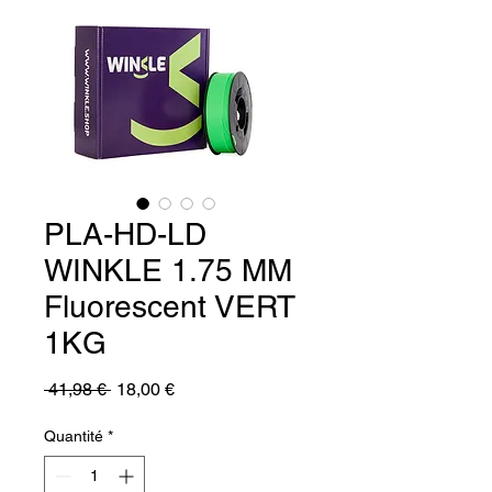
PLA-HD-LD
WINKLE 1.75 MM
Fluorescent VERT
1KG
Prix
Prix
 41,98 € 
18,00 €
original
promotionnel
Quantité
*