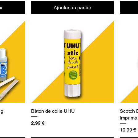
er
Ajouter au panier
1g
Bâton de colle UHU
Scotch 
imprima
Prix
2,99 €
Prix
10,99 €