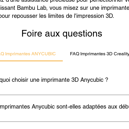
issant Bambu Lab, vous misez sur une imprimante p
our repousser les limites de l'impression 3D.
Foire aux questions
Q Imprimantes ANYCUBIC
FAQ Imprimantes 3D Crealit
quoi choisir une imprimante 3D Anycubic ?
bic est une marque reconnue dans l’univers de l’impression 3D 
sibles. Que vous soyez un débutant cherchant une imprimante si
imprimantes Anycubic sont-elles adaptées aux déb
 de précision et de polyvalence, Anycubic propose des solutions
ir une imprimante 3D Anycubic : 1. Une large gamme d’impriman
es imprimantes 3D Anycubic sont particulièrement adaptées aux dé
our le prototypage rapide et la fabrication de pièces résistant
nterface intuitive et leurs fonctionnalités automatisées. La ma