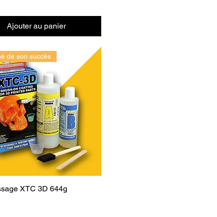
Ajouter au panier
me de son succès
lissage XTC 3D 644g