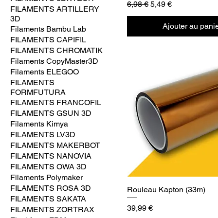
Prix original
Prix promotionnel
6,98 €
5,49 €
FILAMENTS ARTILLERY
3D
Ajouter au pani
Filaments Bambu Lab
FILAMENTS CAPIFIL
FILAMENTS CHROMATIK
Filaments CopyMaster3D
Filaments ELEGOO
FILAMENTS
FORMFUTURA
FILAMENTS FRANCOFIL
FILAMENTS GSUN 3D
Filaments Kimya
FILAMENTS LV3D
FILAMENTS MAKERBOT
FILAMENTS NANOVIA
FILAMENTS OWA 3D
Filaments Polymaker
FILAMENTS ROSA 3D
Rouleau Kapton (33m)
FILAMENTS SAKATA
Prix
39,99 €
FILAMENTS ZORTRAX