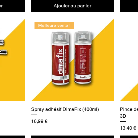
er
Ajouter au panier
Meilleure vente !
Spray adhésif DimaFix (400ml)
Pince d
3D
Prix
16,99 €
Prix
13,40 €