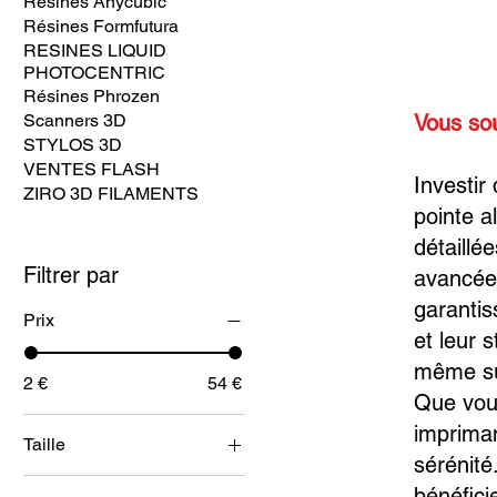
Résines Anycubic
Résines Formfutura
RESINES LIQUID
PHOTOCENTRIC
Résines Phrozen
Scanners 3D
Vous so
STYLOS 3D
VENTES FLASH
Investir
ZIRO 3D FILAMENTS
pointe al
détaillé
Filtrer par
avancées
garantis
Prix
et leur 
même su
2 €
54 €
Que vous 
imprima
Taille
sérénité
0.2 mm
bénéfici