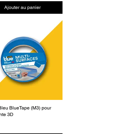
Ajouter au panier
Bleu BlueTape (M3) pour
nte 3D