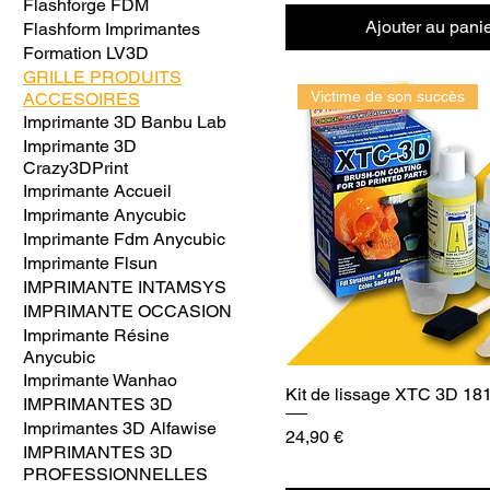
Flashforge FDM
Ajouter au pani
Flashform Imprimantes
Formation LV3D
GRILLE PRODUITS
Victime de son succès
ACCESOIRES
Imprimante 3D Banbu Lab
Imprimante 3D
Crazy3DPrint
Imprimante Accueil
Imprimante Anycubic
Imprimante Fdm Anycubic
Imprimante Flsun
IMPRIMANTE INTAMSYS
IMPRIMANTE OCCASION
Imprimante Résine
Anycubic
Imprimante Wanhao
Kit de lissage XTC 3D 18
IMPRIMANTES 3D
Imprimantes 3D Alfawise
Prix
24,90 €
IMPRIMANTES 3D
PROFESSIONNELLES