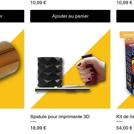
Prix
Prix
10,99 €
10,99 €
er
Ajouter au panier
Victi
Spatule pour imprimante 3D
Kit de 
Prix
Prix
18,99 €
54,00 €