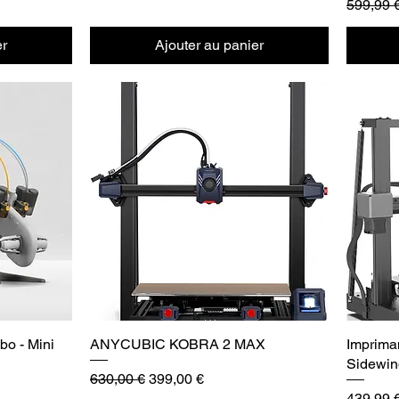
Prix orig
599,99 
er
Ajouter au panier
o - Mini
ANYCUBIC KOBRA 2 MAX
Imprim
Sidewin
Prix original
Prix promotionnel
630,00 €
399,00 €
l
Prix orig
439,99 