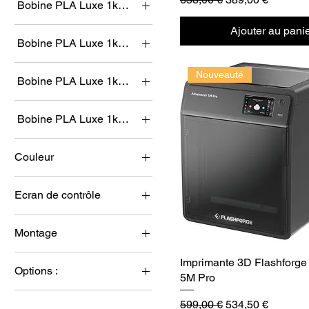
Bobine PLA Luxe 1kg (2)
Ajouter au pani
Bobine PLA Luxe 1kg (3)
Nouveauté
Bobine PLA Luxe 1kg (4)
Bobine PLA Luxe 1kg (5)
Couleur
Ecran de contrôle
Non
Montage
Oui
En kit
Imprimante 3D Flashforge 
Options :
Montée
5M Pro
Montée
Prix original
Prix promotionne
599,00 €
534,50 €