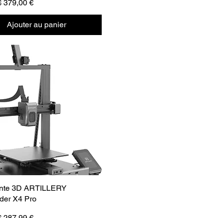
inal
Prix promotionnel
€
379,00 €
Ajouter au panier
ante 3D ARTILLERY
der X4 Pro
inal
Prix promotionnel
€
287,99 €