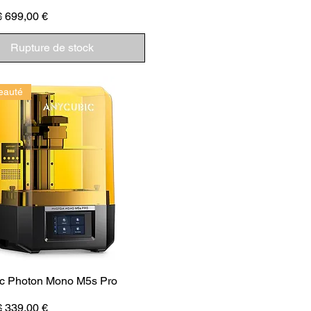
inal
Prix promotionnel
€
699,00 €
Rupture de stock
eauté
c Photon Mono M5s Pro
inal
Prix promotionnel
€
339,00 €