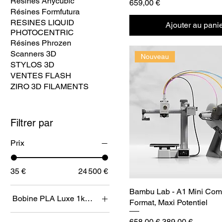
Résines Anycubic
Prix
659,00 €
Résines Formfutura
RESINES LIQUID
Ajouter au pani
PHOTOCENTRIC
Résines Phrozen
Scanners 3D
Nouveau
STYLOS 3D
VENTES FLASH
ZIRO 3D FILAMENTS
Filtrer par
Prix
35 €
24 500 €
Bambu Lab - A1 Mini Comb
Bobine PLA Luxe 1kg (1)
Format, Maxi Potentiel
Prix original
Prix promotionne
658,00 €
389,00 €