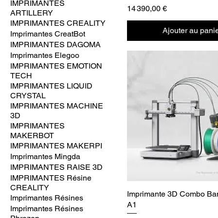
IMPRIMANTES
Prix
14 390,00 €
ARTILLERY
IMPRIMANTES CREALITY
Ajouter au pani
Imprimantes CreatBot
IMPRIMANTES DAGOMA
Imprimantes Elegoo
IMPRIMANTES EMOTION
TECH
IMPRIMANTES LIQUID
CRYSTAL
IMPRIMANTES MACHINE
3D
IMPRIMANTES
MAKERBOT
IMPRIMANTES MAKERPI
Imprimantes Mingda
IMPRIMANTES RAISE 3D
IMPRIMANTES Résine
CREALITY
Imprimante 3D Combo Ba
Imprimantes Résines
A1
Imprimantes Résines