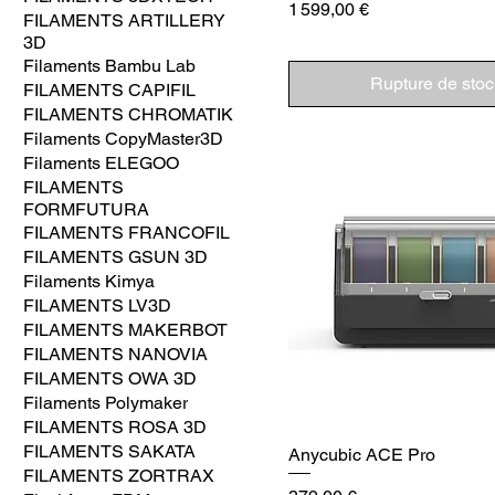
Prix
1 599,00 €
FILAMENTS ARTILLERY
3D
Filaments Bambu Lab
Rupture de stoc
FILAMENTS CAPIFIL
FILAMENTS CHROMATIK
Filaments CopyMaster3D
Filaments ELEGOO
FILAMENTS
FORMFUTURA
FILAMENTS FRANCOFIL
FILAMENTS GSUN 3D
Filaments Kimya
FILAMENTS LV3D
FILAMENTS MAKERBOT
FILAMENTS NANOVIA
FILAMENTS OWA 3D
Filaments Polymaker
FILAMENTS ROSA 3D
FILAMENTS SAKATA
Anycubic ACE Pro
FILAMENTS ZORTRAX