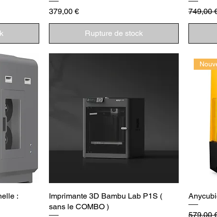
Prix
Prix orig
379,00 €
749,00 
k
Rupture de stock
Nouv
elle :
Imprimante 3D Bambu Lab P1S (
Anycubi
sans le COMBO )
Prix orig
579,00 