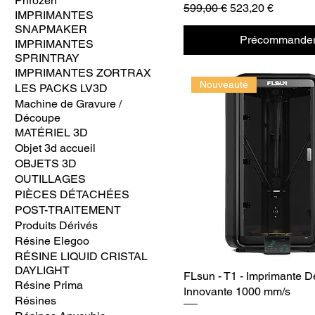
Phrozen
Prix original
Prix promotionne
599,00 €
523,20 €
IMPRIMANTES
SNAPMAKER
Précommande
IMPRIMANTES
SPRINTRAY
IMPRIMANTES ZORTRAX
Nouveauté
LES PACKS LV3D
Machine de Gravure /
Découpe
MATÉRIEL 3D
Objet 3d accueil
OBJETS 3D
OUTILLAGES
PIÈCES DÉTACHÉES
POST-TRAITEMENT
Produits Dérivés
Résine Elegoo
RÉSINE LIQUID CRISTAL
DAYLIGHT
FLsun - T1 - Imprimante D
Résine Prima
Innovante 1000 mm/s
Résines