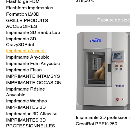
Prix
379,00 €
Flashforge FDM
Flashform Imprimantes
Formation LV3D
Rupture de stoc
GRILLE PRODUITS
ACCESOIRES
Imprimante 3D Banbu Lab
Imprimante 3D
Crazy3DPrint
Imprimante Accueil
Imprimante Anycubic
Imprimante Fdm Anycubic
Imprimante Flsun
IMPRIMANTE INTAMSYS
IMPRIMANTE OCCASION
Imprimante Résine
Anycubic
Imprimante Wanhao
IMPRIMANTES 3D
Imprimantes 3D Alfawise
Imprimante 3D professionn
IMPRIMANTES 3D
CreatBot PEEK-250
PROFESSIONNELLES