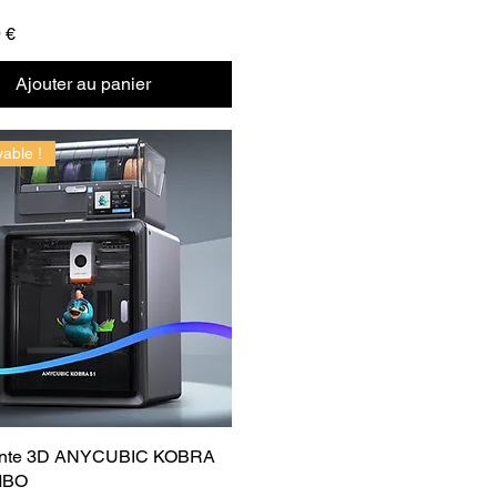
 €
Ajouter au panier
yable !
ante 3D ANYCUBIC KOBRA
MBO