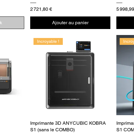
Prix
Prix
2 721,80 €
5 998,99
k
Ajouter au panier
Incroyable !
Incro
Imprimante 3D ANYCUBIC KOBRA
Imprim
S1 (sans le COMBO)
S1 CO