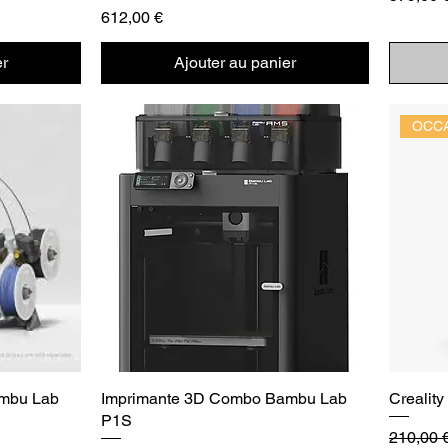
Prix
612,00 €
er
Ajouter au panier
OCCA
mbu Lab
Imprimante 3D Combo Bambu Lab
Crealit
P1S
Prix orig
210,00 