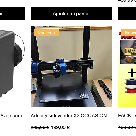
er
Ajouter au panier
Nouveau
Nouv
Aventurier
Artillery sidewinder X2 OCCASION
PACK 
Prix original
Prix promotionnel
Prix orig
245,00 €
199,00 €
439,00 
l