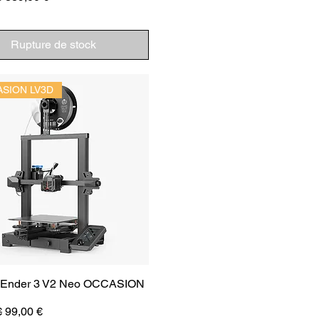
Rupture de stock
SION LV3D
y Ender 3 V2 Neo OCCASION
inal
Prix promotionnel
€
99,00 €