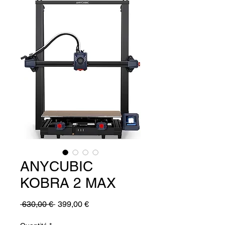
ANYCUBIC
KOBRA 2 MAX
Prix
Prix
 630,00 € 
399,00 €
original
promotionnel