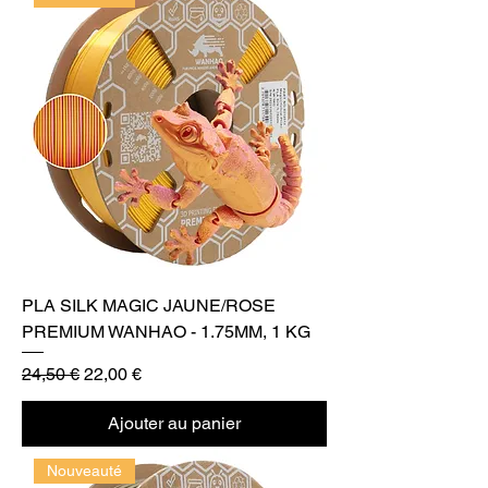
PLA SILK MAGIC JAUNE/ROSE
PREMIUM WANHAO - 1.75MM, 1 KG
Prix original
Prix promotionnel
24,50 €
22,00 €
Ajouter au panier
Nouveauté