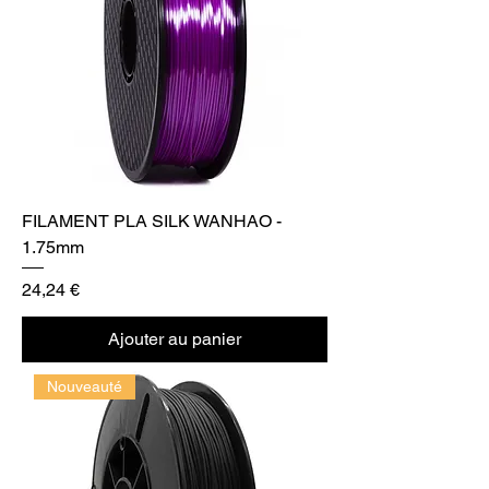
FILAMENT PLA SILK WANHAO -
1.75mm
Prix
24,24 €
Ajouter au panier
Nouveauté