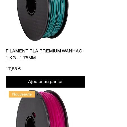
FILAMENT PLA PREMIUM WANHAO
1 KG - 1.75MM
Prix
17,88 €
Ajouter au panier
Nouveauté