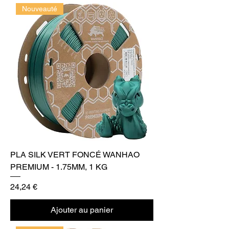
Nouveauté
PLA SILK VERT FONCÉ WANHAO
PREMIUM - 1.75MM, 1 KG
Prix
24,24 €
Ajouter au panier