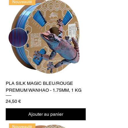
Nouveauté
PLA SILK MAGIC BLEU/ROUGE
PREMIUM WANHAO - 1.75MM, 1 KG
Prix
24,50 €
Ajouter au panier
Nouveauté