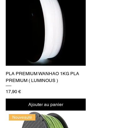
PLA PREMIUM WANHAO 1KG PLA
PREMIUM ( LUMINOUS )
Prix
17,90 €
Ajouter au panier
Nouveauté