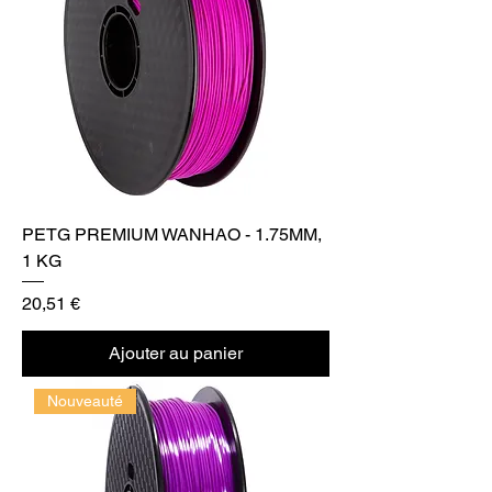
PETG PREMIUM WANHAO - 1.75MM,
1 KG
Prix
20,51 €
Ajouter au panier
Nouveauté