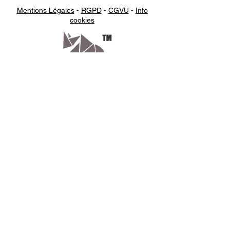
Mentions Légales
-
RGPD
-
CGVU
-
Info
cookies
Appelez-
nous
07.66.87.53.03
Écrivez-
nous
lv3dcontact@gmail.com
Abonnez-
vous