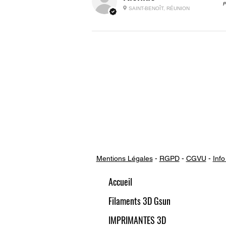
P
SAINT-BENOÎT, RÉUNION
Mentions Légales
-
RGPD
-
CGVU
-
Info
Accueil
Filaments 3D Gsun
IMPRIMANTES 3D