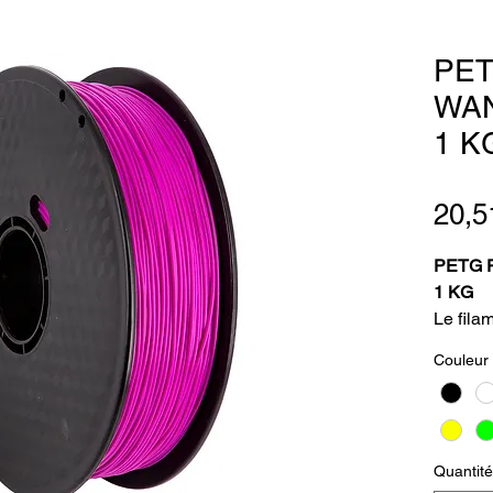
PE
WAN
1 K
20,5
PETG 
1 KG
Le fila
d’éthyl
Couleur
filament
offre u
tout en 
du PLA
Quantité
imprim