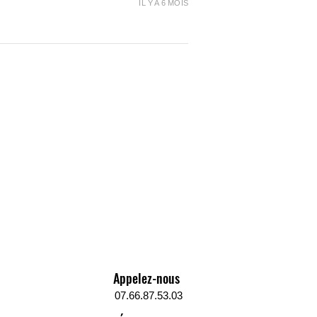
trusion sera constante grâce à
IL Y A 6 MOIS
mètre parfaitement uniforme tout
de la bobine. Il est ainsi
ble avec toutes les imprimantes
 du marché, y compris avec les
’impression tout métal.
PREMIUM WANHAO - 1.75MM,
ament Premium PETG Wanhao
des Premium les plus attractifs
hé, de par son prix et se
ristiques techniques et visuels.
PREMIUM WANHAO - 1.75MM,
tion techniques :
Appelez-nous
u filament hors bobine : 1 Kg
07.66.87.53.03
re : 1.75mm