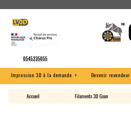
0545235055
Impression 3D à la demande
Devenir revendeur
Accueil
Filaments 3D Gsun