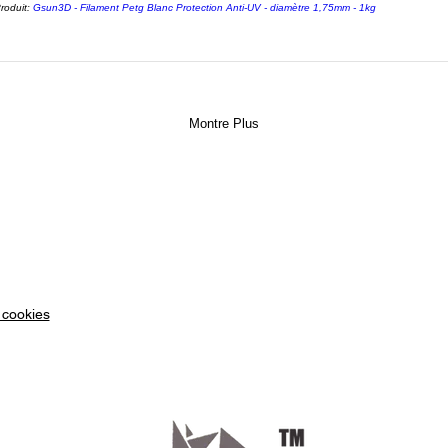
et l’ex
roduit:
Gsun3D - Filament Petg Blanc Protection Anti-UV - diamètre 1,75mm - 1kg
son dia
au long 
compati
3D FDM
têtes d
Montre Plus
PETG 
1 KG
Le fil
est un 
du marc
caracté
 cookies
PETG 
1 KG
Informa
Poids d
Diamèt