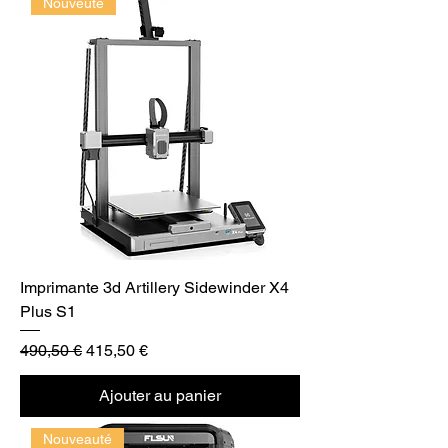
Nouveuté
Imprimante 3d Artillery Sidewinder X4
Plus S1
Prix original
Prix promotionnel
490,50 €
415,50 €
Ajouter au panier
Nouveauté