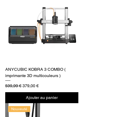
ANYCUBIC KOBRA 3 COMBO (
imprimante 3D multicouleurs )
Prix original
Prix promotionnel
599,99 €
379,00 €
Ajouter au panier
Nouveuté