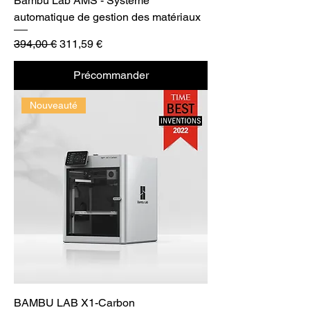
Bambu Lab AMS - Système
automatique de gestion des matériaux
Prix original
Prix promotionnel
394,00 €
311,59 €
Précommander
Nouveauté
BAMBU LAB X1-Carbon