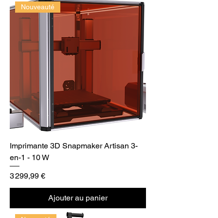
Nouveauté
Imprimante 3D Snapmaker Artisan 3-
en-1 - 10 W
Prix
3 299,99 €
Ajouter au panier