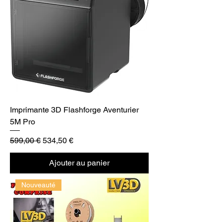
Imprimante 3D Flashforge Aventurier
5M Pro
Prix original
Prix promotionnel
599,00 €
534,50 €
Ajouter au panier
Nouveauté