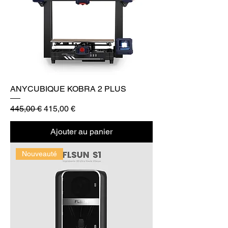
ANYCUBIQUE KOBRA 2 PLUS
Prix original
Prix promotionnel
445,00 €
415,00 €
Ajouter au panier
Nouveauté