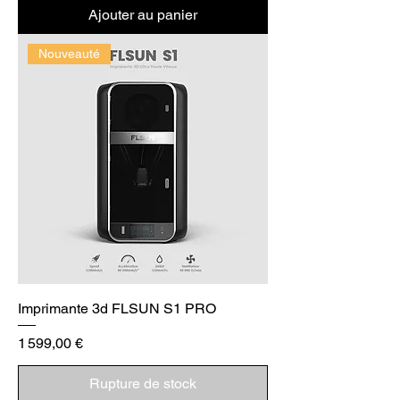
Ajouter au panier
Nouveauté
Imprimante 3d FLSUN S1 PRO
Prix
1 599,00 €
Rupture de stock