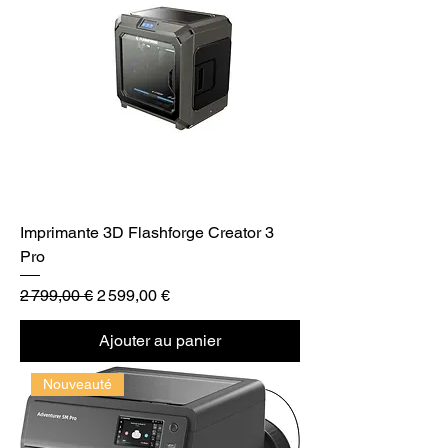
Imprimante 3D Flashforge Creator 3
Pro
Prix original
Prix promotionnel
2 799,00 €
2 599,00 €
Ajouter au panier
Nouveauté