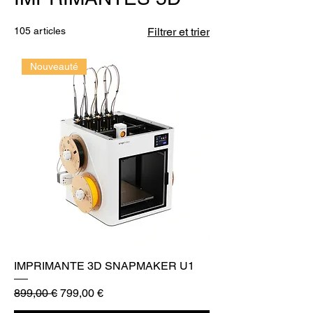
105 articles
Filtrer et trier
Nouveauté
IMPRIMANTE 3D SNAPMAKER U1
Prix original
Prix promotionnel
899,00 €
799,00 €