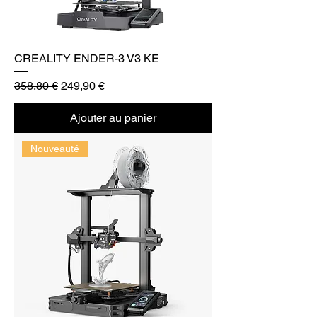
CREALITY ENDER-3 V3 KE
Prix original
Prix promotionnel
358,80 €
249,90 €
Ajouter au panier
Nouveauté