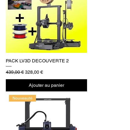
PACK LV3D DECOUVERTE 2
Prix original
Prix promotionnel
439,00 €
328,00 €
Ajouter au panier
Nouveauté