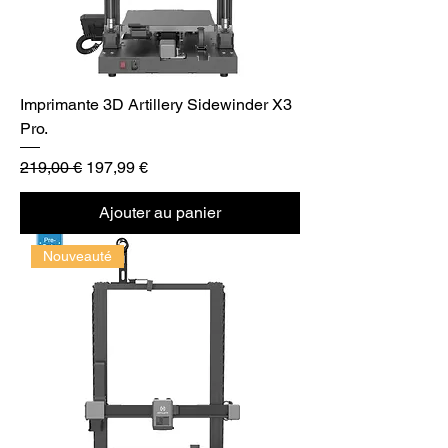
Imprimante 3D Artillery Sidewinder X3
Pro.
Prix original
Prix promotionnel
219,00 €
197,99 €
Ajouter au panier
Nouveauté