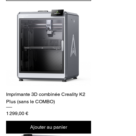
Imprimante 3D combinée Creality K2
Plus (sans le COMBO)
Prix
1 299,00 €
Ajouter au panier