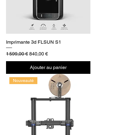
Imprimante 3d FLSUN S1
Prix original
Prix promotionnel
1 599,00 €
840,00 €
Ajouter au panier
Nouveauté