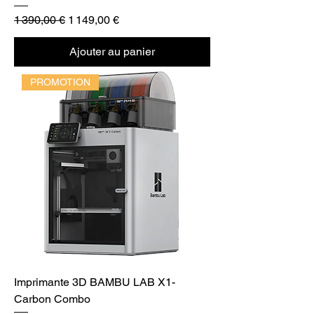
Prix original
Prix promotionnel
1 390,00 €
1 149,00 €
Ajouter au panier
PROMOTION
Imprimante 3D BAMBU LAB X1-
Carbon Combo