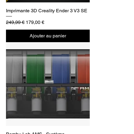
Imprimante 3D Creality Ender 3 V3 SE
Prix original
Prix promotionnel
249,99 €
179,00 €
Ajouter au panier