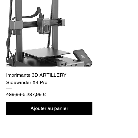
Imprimante 3D ARTILLERY
Sidewinder X4 Pro
Prix original
Prix promotionnel
439,99 €
287,99 €
Ajouter au panier