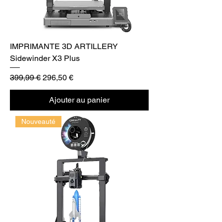
IMPRIMANTE 3D ARTILLERY
Sidewinder X3 Plus
Prix original
Prix promotionnel
399,99 €
296,50 €
Ajouter au panier
Nouveauté