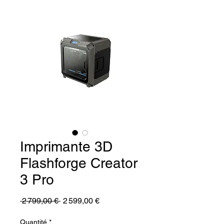
Imprimante 3D
Flashforge Creator
3 Pro
Prix
Prix
 2 799,00 € 
2 599,00 €
original
promotionnel
Quantité
*