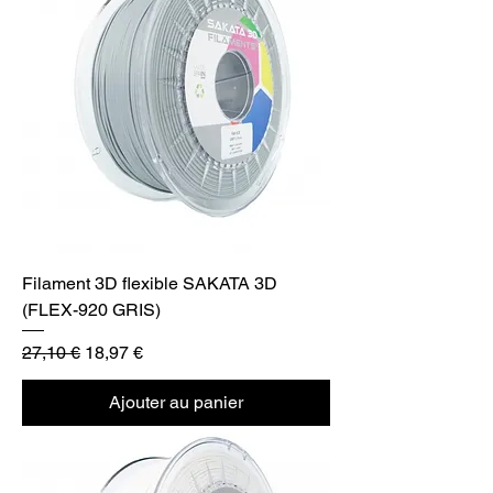
Filament 3D flexible SAKATA 3D
(FLEX-920 GRIS)
Prix original
Prix promotionnel
27,10 €
18,97 €
Ajouter au panier