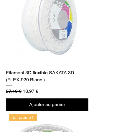
Filament 3D flexible SAKATA 3D
(FLEX-920 Blanc )
Prix original
Prix promotionnel
27,10 €
18,97 €
Ajouter au panier
En promo !