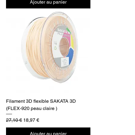
Ajouter au panier
Filament 3D flexible SAKATA 3D
(FLEX-920 peau claire )
Prix original
Prix promotionnel
27,10 €
18,97 €
Ajouter au panier