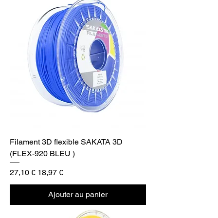
Filament 3D flexible SAKATA 3D
(FLEX-920 BLEU )
Prix original
Prix promotionnel
27,10 €
18,97 €
Ajouter au panier