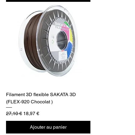
Filament 3D flexible SAKATA 3D
(FLEX-920 Chocolat )
Prix original
Prix promotionnel
27,10 €
18,97 €
Ajouter au panier