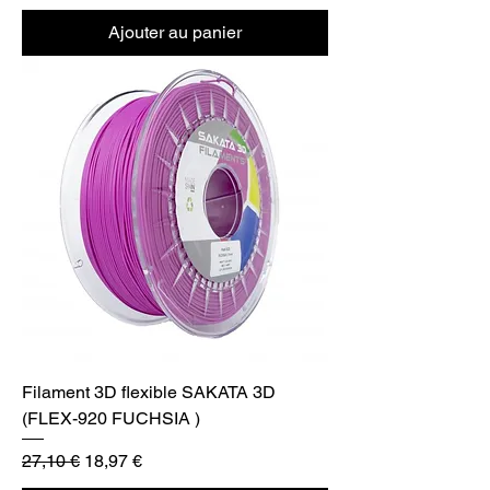
Ajouter au panier
Filament 3D flexible SAKATA 3D
(FLEX-920 FUCHSIA )
Prix original
Prix promotionnel
27,10 €
18,97 €