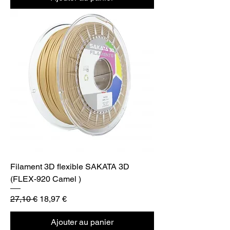
Filament 3D flexible SAKATA 3D
(FLEX-920 Camel )
Prix original
Prix promotionnel
27,10 €
18,97 €
Ajouter au panier