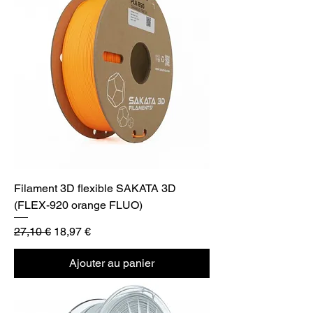
Filament 3D flexible SAKATA 3D
(FLEX-920 orange FLUO)
Prix original
Prix promotionnel
27,10 €
18,97 €
Ajouter au panier