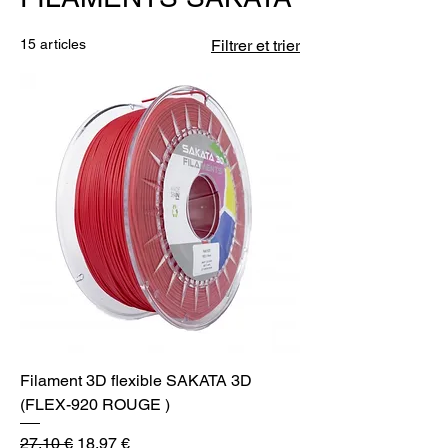
15 articles
Filtrer et trier
Filament 3D flexible SAKATA 3D
(FLEX-920 ROUGE )
Prix original
Prix promotionnel
27,10 €
18,97 €