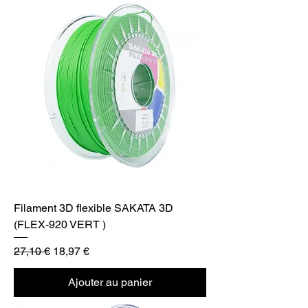
Filament 3D flexible SAKATA 3D
(FLEX-920 VERT )
Prix original
Prix promotionnel
27,10 €
18,97 €
Ajouter au panier