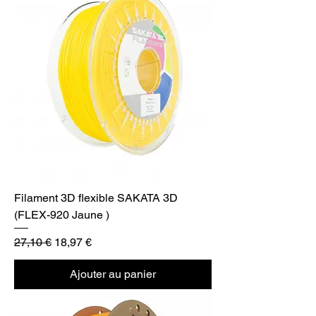
Filament 3D flexible SAKATA 3D
(FLEX-920 Jaune )
Prix original
Prix promotionnel
27,10 €
18,97 €
Ajouter au panier