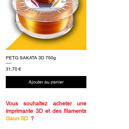
PETG SAKATA 3D 750g
Prix
31,70 €
Ajouter au panier
Vous souhaitez acheter une
imprimante 3D et des filaments
Gsun 3D
?