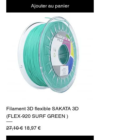
Ajouter au panier
Filament 3D flexible SAKATA 3D
(FLEX-920 SURF GREEN )
Prix original
Prix promotionnel
27,10 €
18,97 €