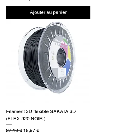
Ajouter au panier
Filament 3D flexible SAKATA 3D
(FLEX-920 NOIR )
Prix original
Prix promotionnel
27,10 €
18,97 €