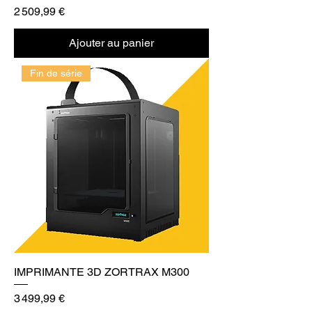
Prix
2 509,99 €
Ajouter au panier
Fin de série
IMPRIMANTE 3D ZORTRAX M300
Prix
3 499,99 €