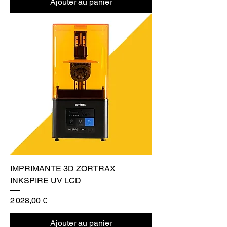
Ajouter au panier
IMPRIMANTE 3D ZORTRAX
INKSPIRE UV LCD
Prix
2 028,00 €
Ajouter au panier