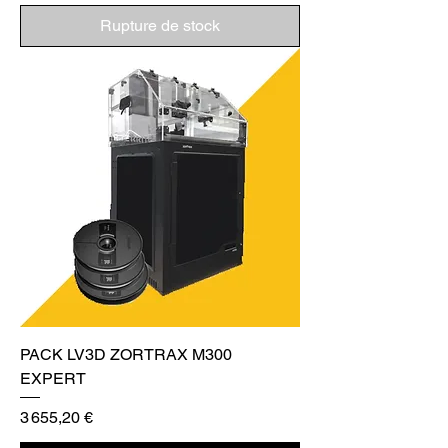
Rupture de stock
PACK LV3D ZORTRAX M300
EXPERT
Prix
3 655,20 €