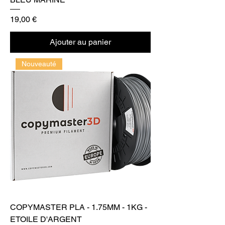
Prix
19,00 €
Ajouter au panier
Nouveauté
COPYMASTER PLA - 1.75MM - 1KG -
ETOILE D'ARGENT