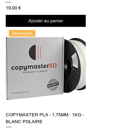
Prix
19,00 €
Ajouter au panier
Nouveauté
COPYMASTER PLA - 1.75MM - 1KG -
BLANC POLAIRE