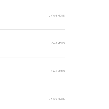
hent des matériaux
ssion 3D de qualité supérieure
nner vie à leurs projets avec
IL Y A 6 MOIS
ultats esthétiques et durables.
r votre PLA SILK PREMIUM
COULEUR ICE WATER -
, 1 KG chez LV3D
IL Y A 6 MOIS
IL Y A 6 MOIS
IL Y A 6 MOIS