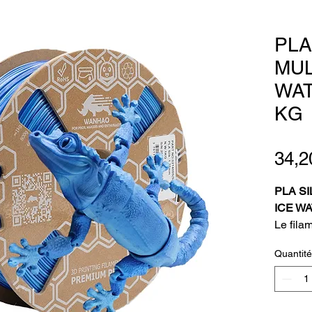
PLA
MUL
WAT
KG
34,2
PLA S
ICE WA
Le fila
matéria
Quantité
résulta
à ses r
capacit
et les 