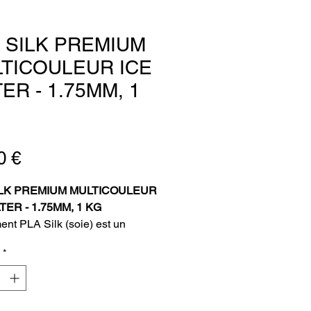
 SILK PREMIUM
TICOULEUR ICE
ER - 1.75MM, 1
Prix
0 €
ILK PREMIUM MULTICOULEUR
TER - 1.75MM, 1 KG
ment PLA Silk (soie) est un
u d'impression 3D qui offre des
*
ts visuels impressionnants grâce
eflets chatoyants et à sa
é à mettre en valeur les détails
reliefs des modèles imprimés.