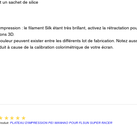
t un sachet de silice
PLA S
ICE WA
Le PLA 
mpression : le filament Silk étant très brillant, activez la rétractation pou
offre u
ions 3D.
surface
couleur peuvent exister entre les différents lot de fabrication. Notez au
ainsi u
duit à cause de la calibration colorimétrique de votre écran.
dû à so
uniform
PLA S
ICE WA
Le fil
se dist
les plu
de son 
5
★★★★★
caracté
roduit:
PLATEAU D'IMPRESSION PEI WANHAO POUR FLSUN SUPER RACER
excepti
excelle