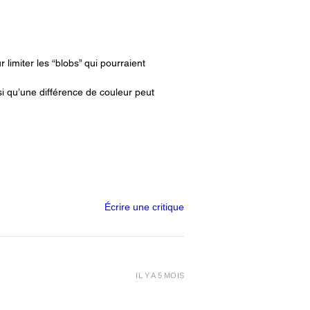
ILK PREMIUM MULTICOULEUR
TER - 1.75MM, 1 KG
Silk Wanhao, en particulier,
r limiter les “blobs” qui pourraient
ne excellente continuité de
 entre les couches, assurant
ssi qu’une différence de couleur peut
ne extrusion constante. Ceci est
n diamètre parfaitement
e tout au long de la bobine.
ILK PREMIUM MULTICOULEUR
TER - 1.75MM, 1 KG
ament Premium PLA Silk Wanhao
Écrire une critique
ingue comme l'un des filaments
s attractifs du marché en raison
prix abordable et de ses
ristiques techniques et visuelles
IL Y A 5 MOIS
onnelles. Il offre donc un
nt choix pour ceux qui