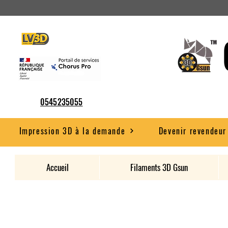
0545235055
Impression 3D à la demande
Devenir revendeur
Accueil
Filaments 3D Gsun