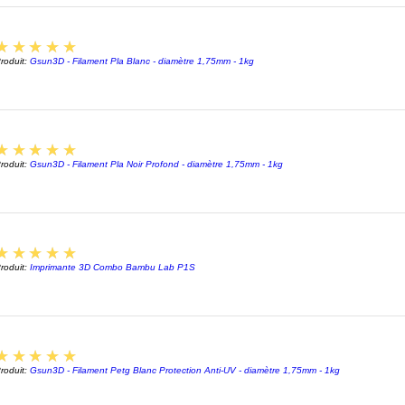
recherc
d'impre
5
★★★★★
pour do
roduit:
Gsun3D - Filament Pla Blanc - diamètre 1,75mm - 1kg
des rés
Achete
MULTI
5
★★★★★
1.75MM
roduit:
Gsun3D - Filament Pla Noir Profond - diamètre 1,75mm - 1kg
5
★★★★★
roduit:
Imprimante 3D Combo Bambu Lab P1S
5
★★★★★
roduit:
Gsun3D - Filament Petg Blanc Protection Anti-UV - diamètre 1,75mm - 1kg