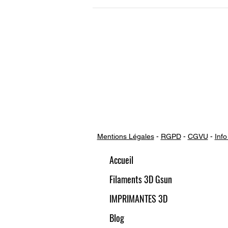
Mentions Légales
-
RGPD
-
CGVU
-
Info
Accueil
Filaments 3D Gsun
IMPRIMANTES 3D
Blog