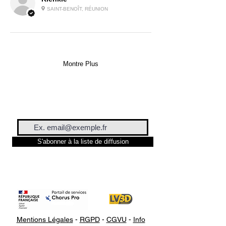
SAINT-BENOÎT, RÉUNION
Montre Plus
S'abonner à la liste de diffusion
Mentions Légales
-
RGPD
-
CGVU
-
Info