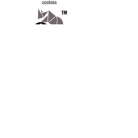
cookies
Appelez-
nous
07.66.87.53.03
Écrivez-
nous
lv3dcontact@gmail.com
Abonnez-
vous