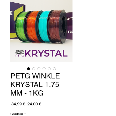
PETG WINKLE
KRYSTAL 1.75
MM - 1KG
Prix
Prix
 34,99 € 
24,00 €
original
promotionnel
Couleur
*