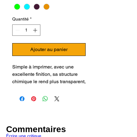
Quantité
*
Ajouter au panier
Simple à imprimer, avec une
excellente finition, sa structure
chimique le rend plus transparent,
moins fragile et facile à imprimer.
Résistant aux températures et
avec de très bonnes propriétés
mécaniques.
Le
PETG
améliore l'ABS en étant
Commentaires
plus résistant et facile à imprimer.
Écrire une critique