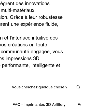
tègrent des innovations
 multi-matériaux,
sion. Grâce à leur robustesse
surent une expérience fluide,
 et l'interface intuitive des
os créations en toute
une communauté engagée, vous
vos impressions 3D.
erformante, intelligente et
y
FAQ - Imprimantes 3D Artillery
FAQ Imprimante 