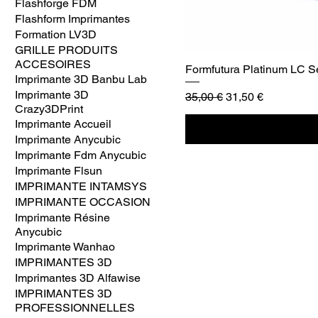
Flashforge FDM
Flashform Imprimantes
Formation LV3D
GRILLE PRODUITS
ACCESOIRES
Formfutura Platinum LC Ser
Imprimante 3D Banbu Lab
Imprimante 3D
Prix original
Prix promotionnel
35,00 €
31,50 €
Crazy3DPrint
Imprimante Accueil
Imprimante Anycubic
Imprimante Fdm Anycubic
Imprimante Flsun
IMPRIMANTE INTAMSYS
IMPRIMANTE OCCASION
Imprimante Résine
Anycubic
Imprimante Wanhao
IMPRIMANTES 3D
Imprimantes 3D Alfawise
IMPRIMANTES 3D
PROFESSIONNELLES