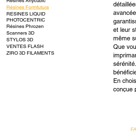
Résines Anycubic
détaillé
Résines Formfutura
avancées
RESINES LIQUID
PHOTOCENTRIC
garantis
Résines Phrozen
et leur 
Scanners 3D
même su
STYLOS 3D
Que vous 
VENTES FLASH
ZIRO 3D FILAMENTS
imprima
sérénité
bénéfici
En chois
conçue p
FA