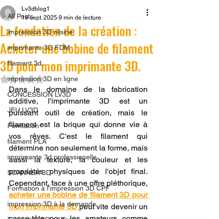
Lv3dblog1
All Posts
19 sept. 2025
9 min de lecture
La fondation de la création :
impression 3D résine.
Acheter une bobine de filament
imprimante 3D FDM
3D pour mon imprimante 3D.
filament 3d,
Noté NaN étoiles sur 5.
impression 3D en ligne
Dans le domaine de la fabrication 
CONCESSION LV3D
additive, l'imprimante 3D est un 
JEU LV3D
puissant outil de création, mais le 
filament est la brique qui donne vie à 
Formation
vos rêves. C'est le filament qui 
filament PLA
détermine non seulement la forme, mais 
imprimante 3d professionelle
aussi la texture, la couleur et les 
propriétés physiques de l'objet final. 
SCANNER 3D
Cependant, face à une offre pléthorique, 
Formation à l'impression 3D CPF
acheter une bobine de filament 3D pour 
impression 3D à la demande
mon imprimante 3D
peut vite devenir un 
casse-tête pour les amateurs comme 