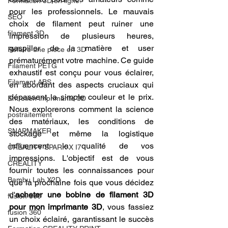
Formation 3D en ligne.
pour les professionnels. Le mauvais 
SEO
choix de filament peut ruiner une 
filament 3D
impression de plusieurs heures, 
gaspiller de la matière et user 
Refaire une piece en 3D
prématurément votre machine. Ce guide 
Filament PETG
exhaustif est conçu pour vous éclairer, 
Filament ABS
en abordant des aspects cruciaux qui 
dépassent la simple couleur et le prix. 
Entretien imprimante 3D
Nous explorerons comment la science 
postraitement
des matériaux, les conditions de 
SNAPMAKER
stockage et même la logistique 
influencent la qualité de vos 
CRÉALITY SPARK X I7
impressions. L'objectif est de vous 
CREALITY
fournir toutes les connaissances pour 
Bambu Lab X2D
que la prochaine fois que vous décidez 
d'
acheter une bobine de filament 3D 
fusion 360
pour mon imprimante 3D
, vous fassiez 
fusion 360
un choix éclairé, garantissant le succès 