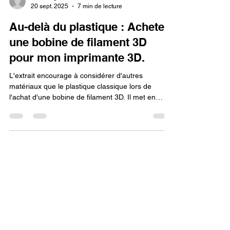
Lv3dblog1
20 sept. 2025
7 min de lecture
Au-delà du plastique : Acheter
une bobine de filament 3D
pour mon imprimante 3D.
L'extrait encourage à considérer d'autres
matériaux que le plastique classique lors de
l'achat d'une bobine de filament 3D. Il met en
avant des alternatives comme le PETG, le TPU,
ou des filaments enrichis de fibres de carbone ou
de bois, soulignant que le bon choix de matériau
permet de créer des pièces fonctionnelles,
durables ou décoratives, au-delà du simple objet
en plastique.