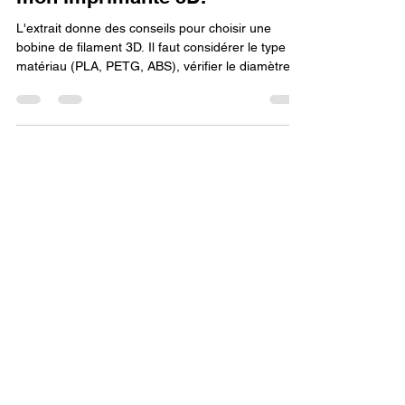
mon imprimante 3D.
L'extrait donne des conseils pour choisir une
bobine de filament 3D. Il faut considérer le type de
matériau (PLA, PETG, ABS), vérifier le diamètre
compatible avec l'imprimante, s'assurer de la
qualité de la bobine pour éviter les problèmes, et
prendre en compte la température d'impression
pour de bons résultats.