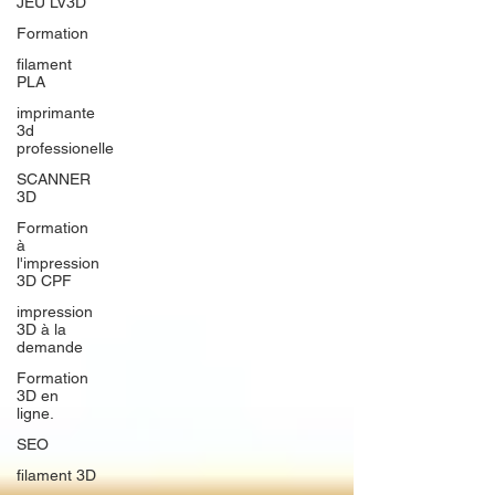
JEU LV3D
Formation
filament
PLA
imprimante
3d
professionelle
SCANNER
3D
Formation
à
l'impression
3D CPF
impression
3D à la
demande
Formation
3D en
ligne.
SEO
filament 3D