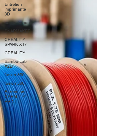
Entretien
imprimante
3D
postraitement
SNAPMAKER
CRÉALITY
SPARK X I7
CREALITY
Bambu Lab
X2D
fusion 360
fusion 360
Formation
CREALITY
PRINT