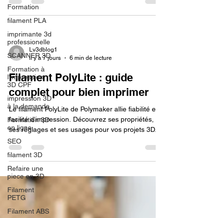
Formation
filament PLA
imprimante 3d
professionelle
Lv3dblog1
SCANNER 3D
il y a 7 jours
6 min de lecture
Formation à
Filament PolyLite : guide
l'impression
3D CPF
complet pour bien imprimer
impression 3D
à la demande
Le filament PolyLite de Polymaker allie fiabilité et
facilité d'impression. Découvrez ses propriétés,
Formation 3D
en ligne.
ses réglages et ses usages pour vos projets 3D.
SEO
filament 3D
Refaire une
piece en 3D
Filament
PETG
Filament ABS