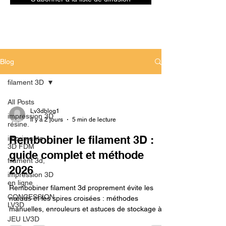
Blog
filament 3D
All Posts
Lv3dblog1
impression 3D
il y a 2 jours
5 min de lecture
résine.
Rembobiner le filament 3D :
imprimante
3D FDM
guide complet et méthode
filament 3d,
2026
impression 3D
en ligne
Rembobiner filament 3d proprement évite les
CONCESSION
nœuds et les spires croisées : méthodes
LV3D
manuelles, enrouleurs et astuces de stockage à
JEU LV3D
connaître.