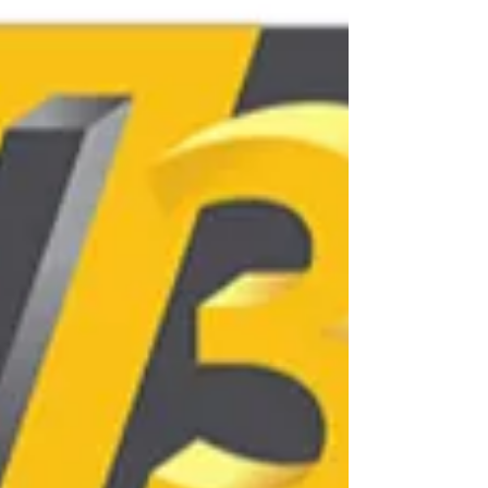
l'impression "sans effort" est le résultat d'une
alliance entre un filament de haute qualité et une
machine auto-calibrée. En utilisant vos 1 500 € de
droits CPF pour ce cursus de modélisation en
ligne, vous apprenez à identifier les polymères qui
pardonnent les erreurs de paramétrage initiales.
C'est cette expertise dans la sélection des
consommables, couplée à une imprimante 3D
livrée prête à l'emploi