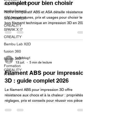
complet pour bien choisir
imprimante 3D
postraitement
Notre comparatif ABS et ASA détaille résistance
UV, températures, prix et usages pour choisir le
SNAPMAKER
bon filament technique en impression 3D en 2026.
CRÉALITY
SPARK X I7
CREALITY
Bambu Lab X2D
fusion 360
Lv3dblog1
fusion 360
13 juil.
5 min de lecture
Formation
CREALITY
Filament ABS pour impression
PRINT
3D : guide complet 2026
Le filament ABS pour impression 3D offre
résistance aux chocs et à la chaleur : propriétés,
réglages, prix et conseils pour réussir vos pièces
en 2026.