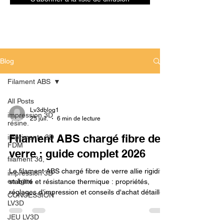
Blog
Filament ABS
All Posts
Lv3dblog1
impression 3D
25 juil.
6 min de lecture
résine.
Filament ABS chargé fibre de
imprimante 3D
FDM
verre : guide complet 2026
filament 3d,
Le filament ABS chargé fibre de verre allie rigidité,
impression 3D
en ligne
stabilité et résistance thermique : propriétés,
réglages d'impression et conseils d'achat détaillés.
CONCESSION
LV3D
JEU LV3D