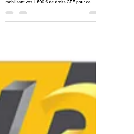
Comment savoir quel filament
choisir pour imprimante 3D
pour réussir toutes ses
impressions ?
En 2026, la réussite d'une impression dépend de
l'équilibre entre le logiciel et la matière. En
mobilisant vos 1 500 € de droits CPF pour ce
cursus de modélisation en ligne, vous apprenez à
ne plus subir les caprices du filament, mais à
adapter vos réglages (température, vitesse,
ventilation) aux spécificités de chaque polymère.
C'est cette rigueur technique, couplée à une
imprimante 3D livrée prête à l'emploi, qui
transforme un novice en un utilisateur capable de
produire de