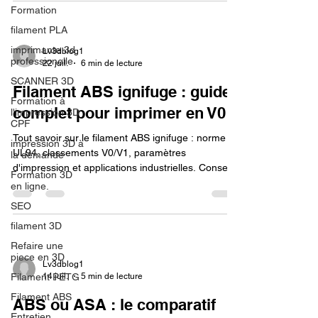
Formation
filament PLA
imprimante 3d
Lv3dblog1
professionelle
22 juil.
6 min de lecture
SCANNER 3D
Filament ABS ignifuge : guide
Formation à
complet pour imprimer en V0
l'impression 3D
CPF
Tout savoir sur le filament ABS ignifuge : norme
impression 3D à
UL94, classements V0/V1, paramètres
la demande
d'impression et applications industrielles. Conseils
Formation 3D
d'experts.
en ligne.
SEO
filament 3D
Refaire une
piece en 3D
Lv3dblog1
14 juil.
5 min de lecture
Filament PETG
Filament ABS
ABS ou ASA : le comparatif
Entretien