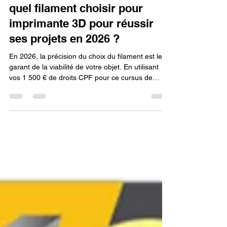
Lv3dblog1
15 avr.
14 min de lecture
Comment savoir précisément
quel filament choisir pour
imprimante 3D pour réussir
ses projets en 2026 ?
En 2026, la précision du choix du filament est le
garant de la viabilité de votre objet. En utilisant
vos 1 500 € de droits CPF pour ce cursus de
modélisation en ligne, vous apprenez à ne plus
choisir un matériau au hasard, mais à le
sélectionner en fonction des contraintes physiques
(UV, chocs, chaleur) définies lors de la conception
sur Fusion 360. C'est cette expertise technique,
couplée à une imprimante 3D livrée prête à
l'emploi