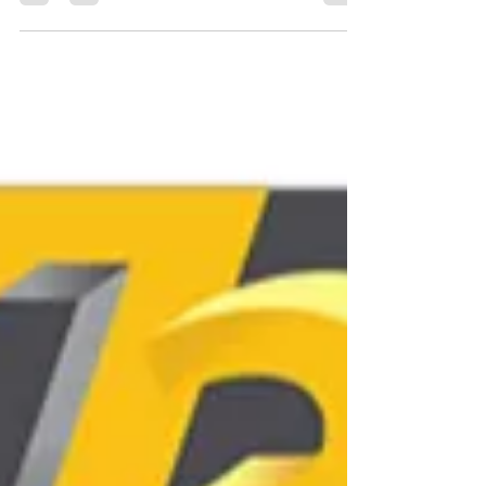
et la science des matériaux. En mobilisant vos 1
500 € de droits CPF pour ce cursus de
modélisation en ligne, vous apprenez à déchiffrer
les propriétés techniques (résistance thermique,
UV, chocs) pour valider vos projets avant même
de lancer l'impression. C'est cette expertise