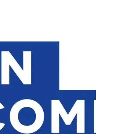
sur fusion 360 avec mon
compte CFP et certifié
Qualiopi ?
L'exportation multi-format est la clé de voûte de
votre flux de travail : en apprenant à convertir vos
fichiers Fusion 360 vers des standards universels
comme le STL ou le 3MF, vous garantissez la
réussite de vos impressions et démontrez une
expertise technique indispensable, valorisant ainsi
votre parcours certifiant aux yeux des recruteurs.