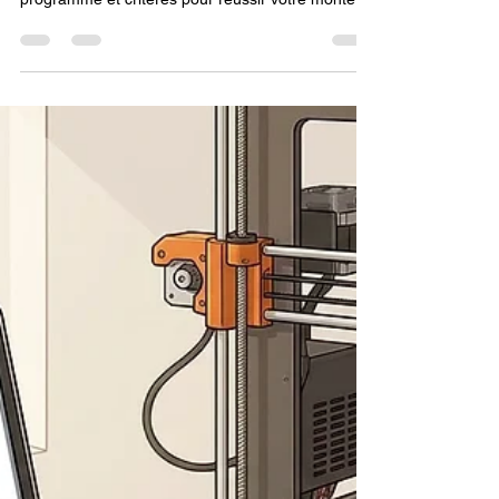
: le guide complet pour bien
choisir.
Trouvez la meilleure formation fusion 360 en ligne
: certification RS7249, financement CPF,
programme et critères pour réussir votre montée
en compétences.