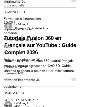
imprimante 3d
professionelle
SCANNER 3D
Formation à l'impression
3D CPF
Lv3dblog1
30 mai
7 min de lecture
impression 3D à la
demande
Tutoriels Fusion 360 en
Formation 3D en ligne.
Français sur YouTube : Guide
SEO
Complet 2026
filament 3D
Refaire une piece en 3D
Trouvez le meilleur fusion 360 tutorial français
youtube pour progresser en CAO 3D. Guide,
Filament PETG
chaînes et conseils pour débuter efficacement.
Filament ABS
Entretien imprimante 3D
postraitement
SNAPMAKER
CRÉALITY SPARK X I7
Lv3dblog1
CREALITY