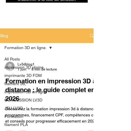
Blog
Formation 3D en ligne.
All Posts
Lv3dblog1
impression 3D résine.
1 juin
8 min de lecture
imprimante 3D FDM
Formation en impression 3D à
filament 3d,
distance : le guide complet en
impression 3D en ligne
2026
CONCESSION LV3D
JEU LV3D
Découvrez la formation impression 3d à distance :
programmes, financement CPF, compétences clés
Formation
et conseils pour progresser efficacement en 2026.
filament PLA