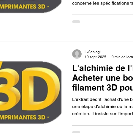
concerne les spécifications
et la température, tandis que l
choix du matériau (ABS, TPU
l'esthétique et à l'usage de la
Lv3dblog1
19 sept. 2025
9 min de lect
L'alchimie de l
Acheter une bo
filament 3D po
imprimante 3D.
L'extrait décrit l'achat d'un
une étape d'alchimie où la m
création. Il insiste sur l'impo
matériau (PLA, PETG, TPU) p
souhaitées pour l'objet final,