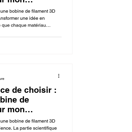
r une bobine de filament 3D
ransformer une idée en
ne que chaque matériau
le TPU) a un usage
nnant le bon filament, on peut
 soient artistiques,
ure
nce de choisir :
bine de
ur mon
r une bobine de filament 3D
ience. La partie scientifique