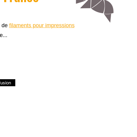
s de
filaments pour impressions
e...
fusion