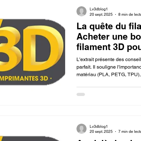
Lv3dblog1
20 sept. 2025
8 min de lect
La quête du fil
Acheter une bo
filament 3D po
imprimante 3D.
L'extrait présente des conseil
parfait. Il souligne l'importa
matériau (PLA, PETG, TPU), 
l'imprimante et la qualité de
pour assurer des impressions
Lv3dblog1
20 sept. 2025
7 min de lect