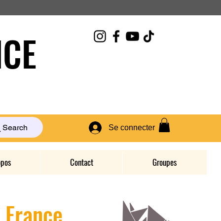
CE
Search
Se connecter
opos
Contact
Groupes
D France