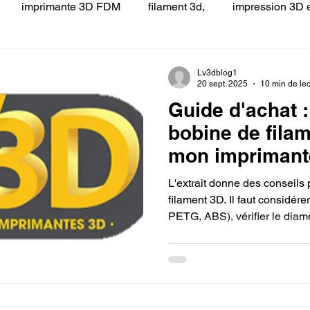
imprimante 3D FDM
filament 3d,
impression 3D e
 LV3D
Formation
filament PLA
imprimante 3d pro
Lv3dblog1
20 sept. 2025
10 min de lec
Guide d'achat 
à l'impression 3D CPF
impression 3D à la demande
F
bobine de fila
mon imprimant
ire une piece en 3D
Filament PETG
Filament ABS
L'extrait donne des conseils
filament 3D. Il faut considére
PETG, ABS), vérifier le diam
ostraitement
SNAPMAKER
CRÉALITY SPARK X I7
l'imprimante, s'assurer de la
éviter les problèmes, et pre
d'impression pour de bons ré
0
fusion 360
Formation CREALITY PRINT