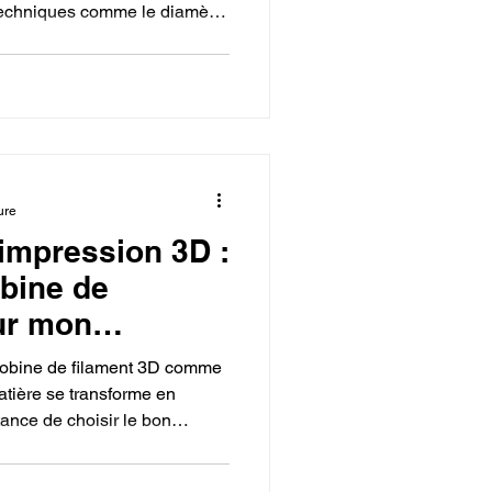
 techniques comme le diamètre
a partie artistique est liée au
, PLA) qui correspond à
 création.
ure
'impression 3D :
bine de
ur mon
e bobine de filament 3D comme
atière se transforme en
rtance de choisir le bon
our obtenir les propriétés
 et de maîtriser ce choix pour