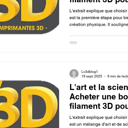
imprimante 3D.
L'extrait explique que choisi
est la première étape pour t
création physique. Il soulig
(comme le PLA, le PETG ou 
spécifique, et qu'en sélectio
concrétiser ses projets, qu'ils
techniques ou autres.
Lv3dblog1
19 sept. 2025
9 min de lect
L'art et la scie
Acheter une bo
filament 3D po
imprimante 3D.
L'extrait explique que choisi
est un mélange d'art et de sc