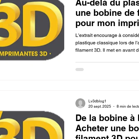
Au-delà du plas
une bobine de 
pour mon impr
L'extrait encourage à considé
plastique classique lors de l
filament 3D. Il met en avant 
PETG, le TPU, ou des filamen
carbone ou de bois, souligna
matériau permet de créer des
durables ou décoratives, au-
plastique.
Lv3dblog1
20 sept. 2025
8 min de lect
De la bobine à 
Acheter une bo
filament 3D po