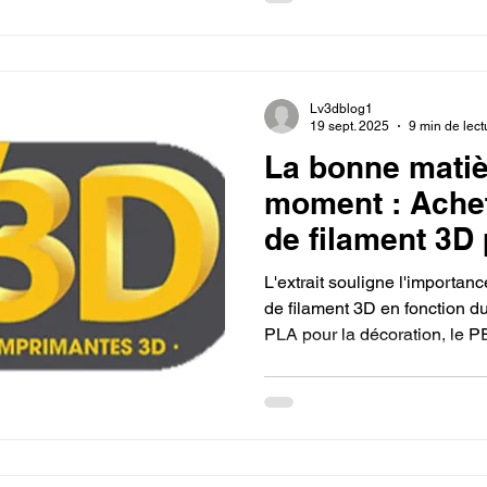
devenir un "alchimiste du nu
Lv3dblog1
19 sept. 2025
9 min de lect
La bonne matiè
moment : Ache
de filament 3D
imprimante 3D.
L'extrait souligne l'importan
de filament 3D en fonction du
PLA pour la décoration, le PE
TPU pour la souplesse. En fa
garantit la qualité et la foncti