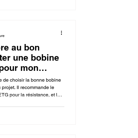
mérique".
ure
re au bon
ter une bobine
 pour mon
ce de choisir la bonne bobine
 projet. Il recommande le
TG pour la résistance, et le
isant le bon choix, on
onnalité de la création finale.