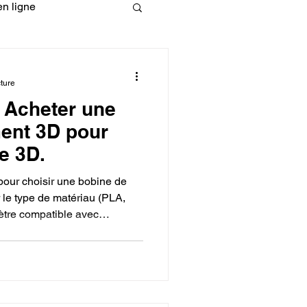
n ligne
fessionelle
ture
: Acheter une
ormation 3D en ligne.
ment 3D pour
e 3D.
 pour choisir une bobine de
r le type de matériau (PLA,
ètre compatible avec
CREALITY
 qualité de la bobine pour
ndre en compte la température
sultats.