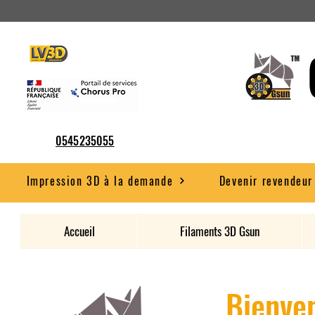
0545235055
Impression 3D à la demande
Devenir revendeur
Accueil
Filaments 3D Gsun
Bienven