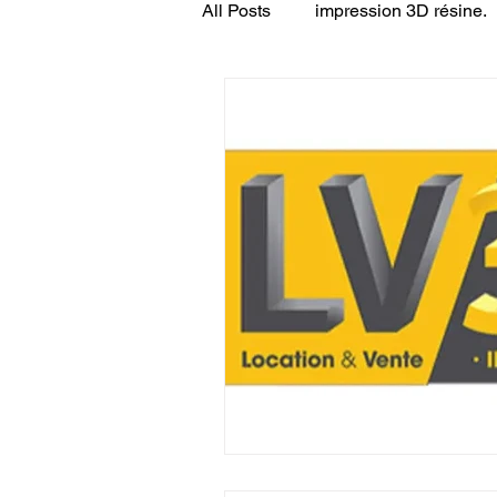
All Posts
impression 3D résine.
CONCESSION LV3D
JEU
SCANNER 3D
Formation 
SEO
filament 3D
Refa
Entretien imprimante 3D
p
Bambu Lab X2D
fusion 36