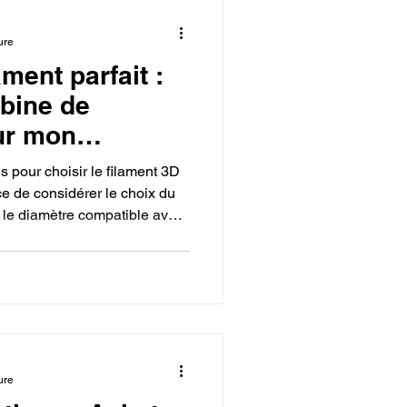
ure
ament parfait :
bine de
ur mon
s pour choisir le filament 3D
nce de considérer le choix du
le diamètre compatible avec
 l'enroulement de la bobine
 réussies et de haute qualité.
ure