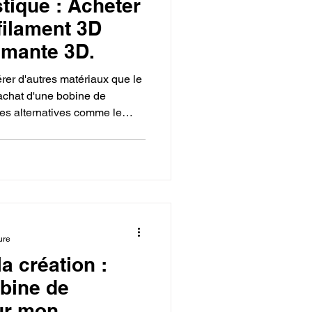
tique : Acheter
filament 3D
imante 3D.
rer d'autres matériaux que le
'achat d'une bobine de
des alternatives comme le
ts enrichis de fibres de
nt que le bon choix de
 pièces fonctionnelles,
delà du simple objet en
ure
la création :
bine de
ur mon