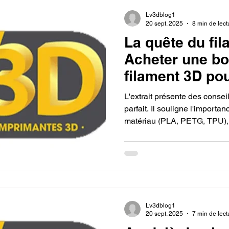
Lv3dblog1
20 sept. 2025
8 min de lect
La quête du fil
Acheter une bo
filament 3D po
imprimante 3D.
L'extrait présente des conseil
parfait. Il souligne l'importa
matériau (PLA, PETG, TPU), 
l'imprimante et la qualité de
pour assurer des impressions
Lv3dblog1
20 sept. 2025
7 min de lect