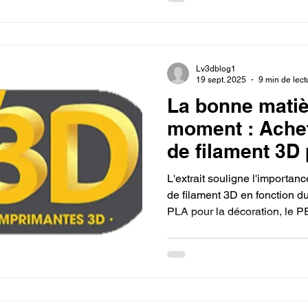
devenir un "alchimiste du nu
Lv3dblog1
19 sept. 2025
9 min de lect
La bonne matiè
moment : Ache
de filament 3D
imprimante 3D.
L'extrait souligne l'importan
de filament 3D en fonction du
PLA pour la décoration, le PE
TPU pour la souplesse. En fa
garantit la qualité et la foncti