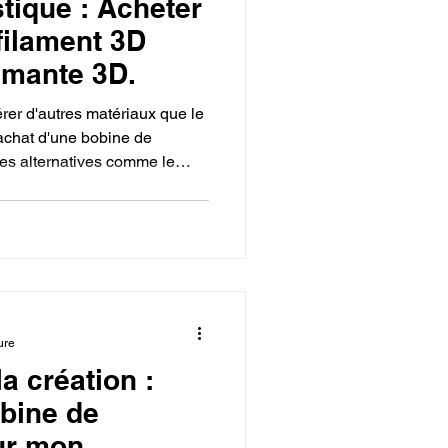
tique : Acheter
filament 3D
imante 3D.
rer d'autres matériaux que le
'achat d'une bobine de
des alternatives comme le
ts enrichis de fibres de
nt que le bon choix de
 pièces fonctionnelles,
delà du simple objet en
ure
la création :
bine de
ur mon