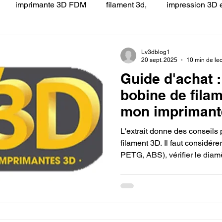
imprimante 3D FDM
filament 3d,
impression 3D e
 LV3D
Formation
filament PLA
imprimante 3d pro
Lv3dblog1
20 sept. 2025
10 min de lec
Guide d'achat 
à l'impression 3D CPF
impression 3D à la demande
F
bobine de fila
mon imprimant
ire une piece en 3D
Filament PETG
Filament ABS
L'extrait donne des conseils
filament 3D. Il faut considére
PETG, ABS), vérifier le diam
ostraitement
SNAPMAKER
CRÉALITY SPARK X I7
l'imprimante, s'assurer de la
éviter les problèmes, et pre
d'impression pour de bons ré
0
fusion 360
Formation CREALITY PRINT