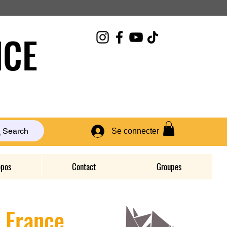
CE
Search
Se connecter
opos
Contact
Groupes
D France