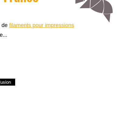
s de
filaments pour impressions
e...
fusion