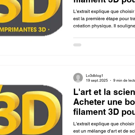
imprimante 3D.
L'extrait explique que choisi
est la première étape pour t
création physique. Il soulig
(comme le PLA, le PETG ou 
spécifique, et qu'en sélectio
concrétiser ses projets, qu'ils
techniques ou autres.
Lv3dblog1
19 sept. 2025
9 min de lect
L'art et la scie
Acheter une bo
filament 3D po
imprimante 3D.
L'extrait explique que choisi
est un mélange d'art et de sc