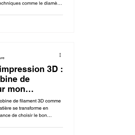
 techniques comme le diamètre
a partie artistique est liée au
, PLA) qui correspond à
 création.
ure
'impression 3D :
bine de
ur mon
e bobine de filament 3D comme
atière se transforme en
rtance de choisir le bon
our obtenir les propriétés
 et de maîtriser ce choix pour