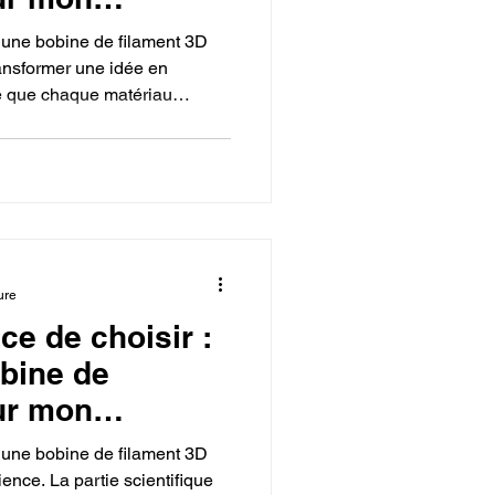
r une bobine de filament 3D
ransformer une idée en
ne que chaque matériau
le TPU) a un usage
nnant le bon filament, on peut
 soient artistiques,
ure
nce de choisir :
bine de
ur mon
r une bobine de filament 3D
ience. La partie scientifique