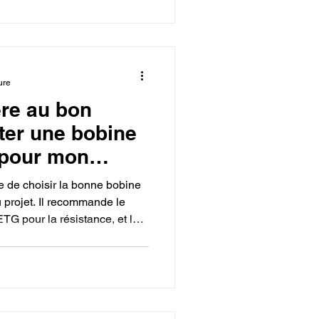
mérique".
ure
re au bon
ter une bobine
 pour mon
ce de choisir la bonne bobine
 projet. Il recommande le
TG pour la résistance, et le
isant le bon choix, on
onnalité de la création finale.