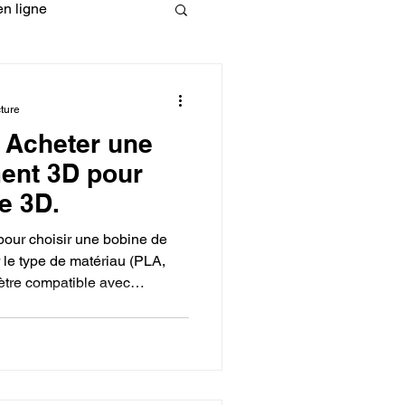
n ligne
fessionelle
ture
: Acheter une
ormation 3D en ligne.
ment 3D pour
e 3D.
 pour choisir une bobine de
r le type de matériau (PLA,
ètre compatible avec
CREALITY
 qualité de la bobine pour
ndre en compte la température
sultats.