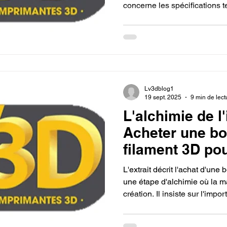
concerne les spécifications
et la température, tandis que l
choix du matériau (ABS, TPU
l'esthétique et à l'usage de la
Lv3dblog1
19 sept. 2025
9 min de lect
L'alchimie de l
Acheter une bo
filament 3D po
imprimante 3D.
L'extrait décrit l'achat d'un
une étape d'alchimie où la m
création. Il insiste sur l'impo
matériau (PLA, PETG, TPU) p
souhaitées pour l'objet final,