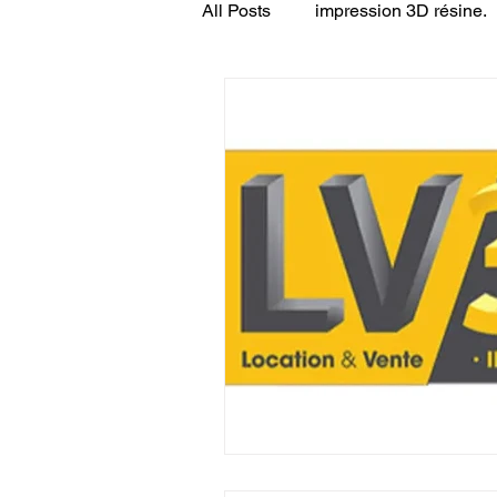
All Posts
impression 3D résine.
CONCESSION LV3D
JEU
SCANNER 3D
Formation 
SEO
filament 3D
Refa
Entretien imprimante 3D
p
Bambu Lab X2D
fusion 36