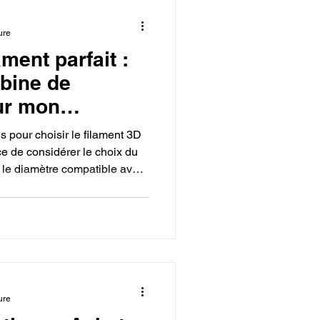
ure
ament parfait :
bine de
ur mon
s pour choisir le filament 3D
nce de considérer le choix du
le diamètre compatible avec
 l'enroulement de la bobine
 réussies et de haute qualité.
ure