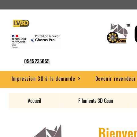
0545235055
Impression 3D à la demande
Devenir revendeur
Accueil
Filaments 3D Gsun
Bienven