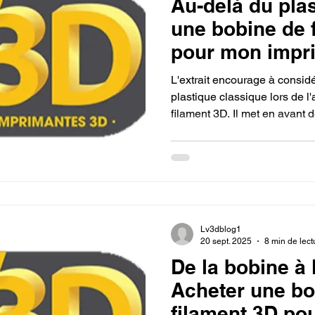
Au-delà du plas
une bobine de 
pour mon impr
L'extrait encourage à considé
plastique classique lors de l
filament 3D. Il met en avant 
PETG, le TPU, ou des filamen
carbone ou de bois, souligna
matériau permet de créer des
durables ou décoratives, au-
plastique.
Lv3dblog1
20 sept. 2025
8 min de lect
De la bobine à 
Acheter une bo
filament 3D po