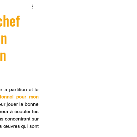
fessionelle
chef
un
ormation 3D en ligne.
on
CREALITY
a partition et le 
ionnel pour mon 
ur jouer la bonne 
era à écouter les 
s concentrant sur 
s œuvres qui sont 