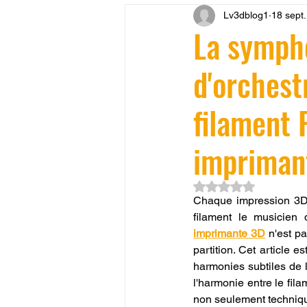
Lv3dblog1
18 sept
CONCESSION LV3D
JEU
La sympho
d'orchest
SCANNER 3D
Formation 
filament 
SEO
filament 3D
Refa
impriman
Entretien imprimante 3D
p
Noté NaN étoiles su
Chaque impression 3D e
filament le musicien 
imprimante 3D
 n'est p
Bambu Lab X2D
fusion 36
partition. Cet article 
harmonies subtiles de l
l'harmonie entre le fil
non seulement techniqu