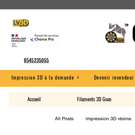
0545235055
Impression 3D à la demande
Devenir revendeur
Accueil
Filaments 3D Gsun
All Posts
impression 3D résine.