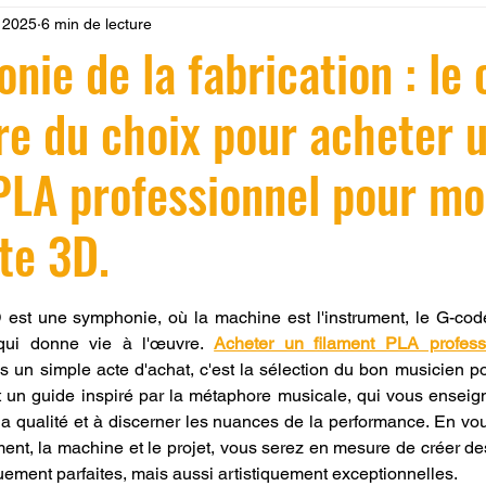
. 2025
6 min de lecture
 LV3D
Formation
filament PLA
imprimante 3d pro
nie de la fabrication : le 
re du choix pour acheter 
à l'impression 3D CPF
impression 3D à la demande
F
PLA professionnel pour m
ire une piece en 3D
Filament PETG
Filament ABS
te 3D.
ostraitement
SNAPMAKER
CRÉALITY SPARK X I7
r 5.
st une symphonie, où la machine est l'instrument, le G-code l
qui donne vie à l'œuvre. 
Acheter un filament PLA profess
as un simple acte d'achat, c'est la sélection du bon musicien po
0
fusion 360
Formation CREALITY PRINT
est un guide inspiré par la métaphore musicale, qui vous enseign
a qualité et à discerner les nuances de la performance. En vou
ament, la machine et le projet, vous serez en mesure de créer de
ement parfaites, mais aussi artistiquement exceptionnelles.