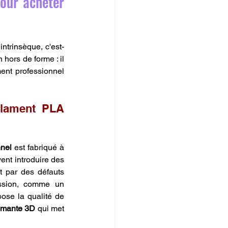
our acheter 
ntrinsèque, c'est-
hors de forme : il 
ent professionnel 
ilament PLA 
nnel
 est fabriqué à 
nt introduire des 
t par des défauts 
ssion, comme un 
ose la qualité de 
rimante 3D
 qui met 