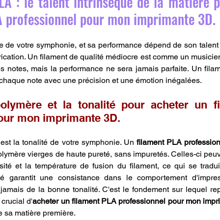
LA : le talent intrinsèque de la matière p
A professionnel pour mon imprimante 3D.
ste de votre symphonie, et sa performance dépend de son talent i
rication. Un filament de qualité médiocre est comme un musicien 
s notes, mais la performance ne sera jamais parfaite. Un filam
e chaque note avec une précision et une émotion inégalées.
olymère et la tonalité pour acheter un f
pour mon imprimante 3D.
est la tonalité de votre symphonie. Un 
filament PLA professio
olymère vierges de haute pureté, sans impuretés. Celles-ci peuve
sité et la température de fusion du filament, ce qui se tradui
eté garantit une consistance dans le comportement d'impre
jamais de la bonne tonalité. C'est le fondement sur lequel rep
 crucial d'
acheter un filament PLA professionnel pour mon imp
de sa matière première.