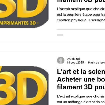
imprimante 3D.
L'extrait explique que choisi
est la première étape pour t
création physique. Il soulig
(comme le PLA, le PETG ou 
spécifique, et qu'en sélectio
concrétiser ses projets, qu'ils
techniques ou autres.
Lv3dblog1
19 sept. 2025
9 min de lect
L'art et la scie
Acheter une bo
filament 3D po
imprimante 3D.
L'extrait explique que choisi
est un mélange d'art et de sc