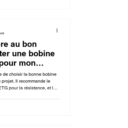
mérique".
ure
re au bon
ter une bobine
 pour mon
ce de choisir la bonne bobine
 projet. Il recommande le
TG pour la résistance, et le
isant le bon choix, on
onnalité de la création finale.