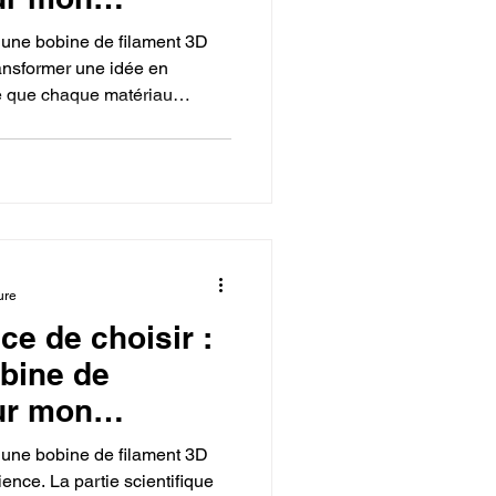
r une bobine de filament 3D
ransformer une idée en
ne que chaque matériau
le TPU) a un usage
nnant le bon filament, on peut
 soient artistiques,
ure
nce de choisir :
bine de
ur mon
r une bobine de filament 3D
ience. La partie scientifique