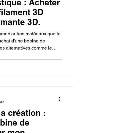
tique : Acheter
filament 3D
imante 3D.
rer d'autres matériaux que le
'achat d'une bobine de
des alternatives comme le
ts enrichis de fibres de
nt que le bon choix de
 pièces fonctionnelles,
delà du simple objet en
ure
la création :
bine de
ur mon