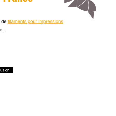
s de
filaments pour impressions
e...
fusion