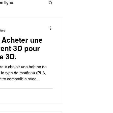
n ligne
fessionelle
ture
: Acheter une
ormation 3D en ligne.
ment 3D pour
e 3D.
 pour choisir une bobine de
r le type de matériau (PLA,
ètre compatible avec
CREALITY
 qualité de la bobine pour
ndre en compte la température
sultats.