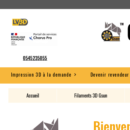
0545235055
Impression 3D à la demande
Devenir revendeur
Accueil
Filaments 3D Gsun
Bienven