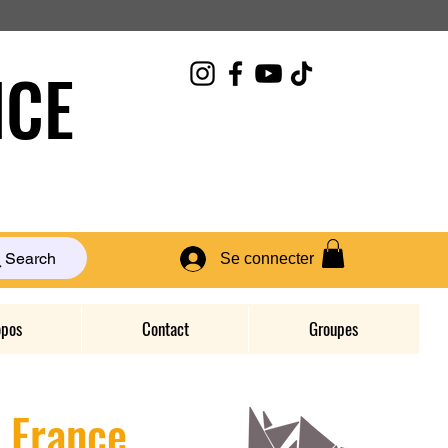
CE
Search
Se connecter
opos
Contact
Groupes
D France