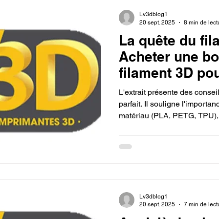
Lv3dblog1
20 sept. 2025
8 min de lect
La quête du fil
Acheter une bo
filament 3D po
imprimante 3D.
L'extrait présente des conseil
parfait. Il souligne l'importa
matériau (PLA, PETG, TPU), 
l'imprimante et la qualité de
pour assurer des impressions
Lv3dblog1
20 sept. 2025
7 min de lect