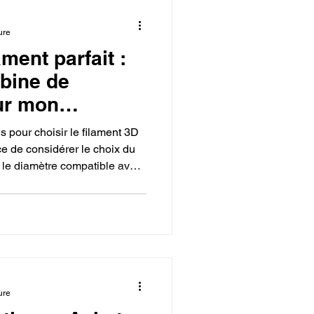
ure
ament parfait :
bine de
ur mon
s pour choisir le filament 3D
nce de considérer le choix du
le diamètre compatible avec
 l'enroulement de la bobine
 réussies et de haute qualité.
ure