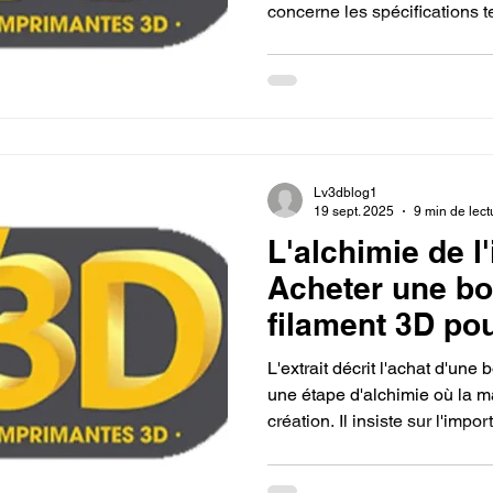
concerne les spécifications
et la température, tandis que l
choix du matériau (ABS, TPU
l'esthétique et à l'usage de la
Lv3dblog1
19 sept. 2025
9 min de lect
L'alchimie de l
Acheter une bo
filament 3D po
imprimante 3D.
L'extrait décrit l'achat d'un
une étape d'alchimie où la m
création. Il insiste sur l'impo
matériau (PLA, PETG, TPU) p
souhaitées pour l'objet final,