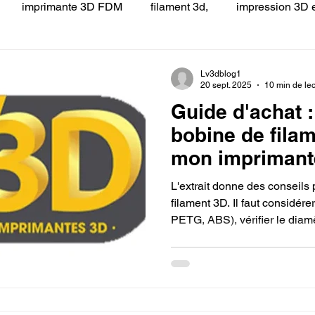
imprimante 3D FDM
filament 3d,
impression 3D e
 LV3D
Formation
filament PLA
imprimante 3d pro
Lv3dblog1
20 sept. 2025
10 min de lec
Guide d'achat 
à l'impression 3D CPF
impression 3D à la demande
F
bobine de fila
mon imprimant
ire une piece en 3D
Filament PETG
Filament ABS
L'extrait donne des conseils
filament 3D. Il faut considére
PETG, ABS), vérifier le diam
ostraitement
SNAPMAKER
CRÉALITY SPARK X I7
l'imprimante, s'assurer de la
éviter les problèmes, et pre
d'impression pour de bons ré
0
fusion 360
Formation CREALITY PRINT