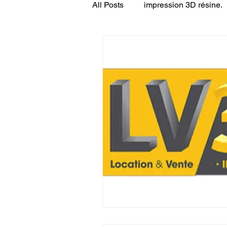
All Posts
impression 3D résine.
CONCESSION LV3D
JEU
SCANNER 3D
Formation 
SEO
filament 3D
Refa
Entretien imprimante 3D
p
Bambu Lab X2D
fusion 36