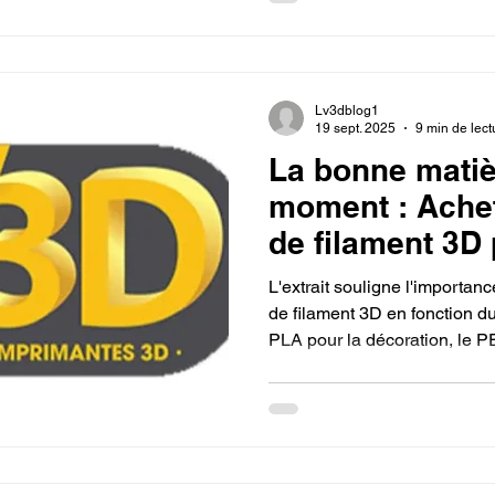
devenir un "alchimiste du nu
Lv3dblog1
19 sept. 2025
9 min de lect
La bonne matiè
moment : Ache
de filament 3D
imprimante 3D.
L'extrait souligne l'importan
de filament 3D en fonction du
PLA pour la décoration, le PE
TPU pour la souplesse. En fa
garantit la qualité et la foncti