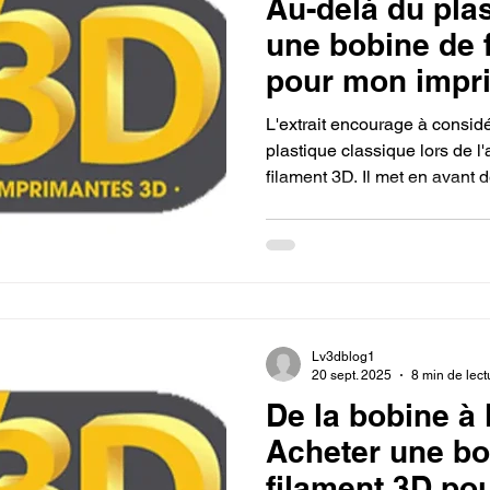
Au-delà du plas
une bobine de 
pour mon impr
L'extrait encourage à considé
plastique classique lors de l
filament 3D. Il met en avant 
PETG, le TPU, ou des filamen
carbone ou de bois, souligna
matériau permet de créer des
durables ou décoratives, au-
plastique.
Lv3dblog1
20 sept. 2025
8 min de lect
De la bobine à 
Acheter une bo
filament 3D po