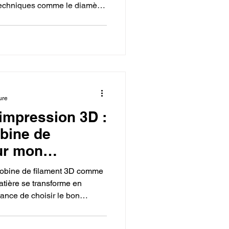
 techniques comme le diamètre
a partie artistique est liée au
, PLA) qui correspond à
 création.
ure
'impression 3D :
bine de
ur mon
e bobine de filament 3D comme
atière se transforme en
rtance de choisir le bon
our obtenir les propriétés
 et de maîtriser ce choix pour