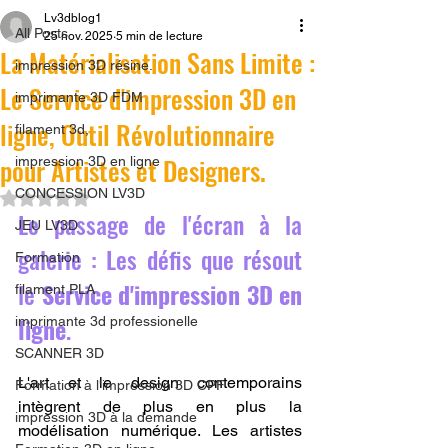
Lv3dblog1
All Posts
25 nov. 2025
5 min de lecture
La Matérialisation Sans Limite :
impression 3D résine.
Le Service d'impression 3D en
imprimante 3D FDM
ligne, Outil Révolutionnaire
filament 3d,
pour Artistes et Designers.
impression 3D en ligne
CONCESSION LV3D
Noté NaN étoiles sur 5.
Le passage de l'écran à la 
JEU LV3D
galerie : Les défis que résout 
Formation
le 
Service d'impression 3D en 
filament PLA
ligne
.
imprimante 3d professionelle
SCANNER 3D
L'art et le design contemporains 
Formation à l'impression 3D CPF
intègrent de plus en plus la 
impression 3D à la demande
modélisation numérique. Les artistes 