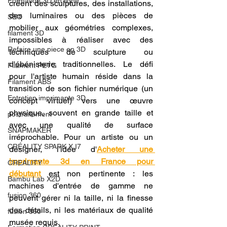
Formation 3D en ligne.
créent des sculptures, des installations, 
des luminaires ou des pièces de 
SEO
mobilier aux géométries complexes, 
filament 3D
impossibles à réaliser avec des 
Refaire une piece en 3D
techniques de sculpture ou 
d'ébénisterie traditionnelles. Le défi 
Filament PETG
pour l'artiste humain réside dans la 
Filament ABS
transition de son fichier numérique (un 
Entretien imprimante 3D
concept virtuel) vers une œuvre 
physique, souvent en grande taille et 
postraitement
avec une qualité de surface 
SNAPMAKER
irréprochable. Pour un artiste ou un 
CRÉALITY SPARK X I7
designer, l'idée d'
Acheter une 
imprimante 3d en France pour 
CREALITY
débutant
 est non pertinente : les 
Bambu Lab X2D
machines d'entrée de gamme ne 
fusion 360
peuvent gérer ni la taille, ni la finesse 
des détails, ni les matériaux de qualité 
fusion 360
musée requis.