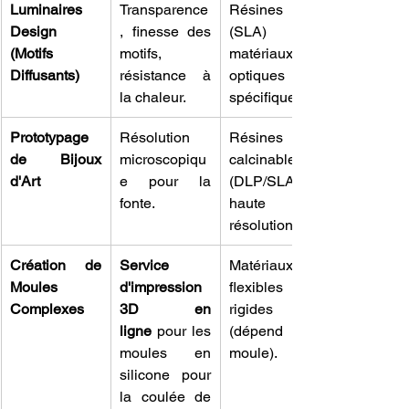
Luminaires 
Transparence
Résines 
Design 
, finesse des 
(SLA) ou 
(Motifs 
motifs, 
matériaux 
Diffusants)
résistance à 
optiques 
la chaleur.
spécifiques.
Prototypage 
Résolution 
Résines 
de Bijoux 
microscopiqu
calcinables 
d'Art
e pour la 
(DLP/SLA 
fonte.
haute 
résolution).
Création de 
Service 
Matériaux 
Moules 
d'impression 
flexibles ou 
Complexes
3D en 
rigides 
ligne
 pour les 
(dépend du 
moules en 
moule).
silicone pour 
la coulée de 