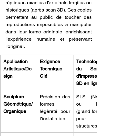
répliques exactes d'artefacts fragiles ou 
historiques (après scan 3D). Ces copies 
permettent au public de toucher des 
reproductions impossibles à manipuler 
dans leur forme originale, enrichissant 
l'expérience humaine et préservant 
l'original.
Application 
Exigence 
Technologie 
Artistique/De
Technique 
du Service 
sign
Clé
d'impression 
3D en ligne
Sculpture 
Précision des 
SLS (Nylon) 
Géométrique/
formes, 
ou FDM 
Organique
légèreté pour 
(grand format) 
l'installation.
pour les 
structures.