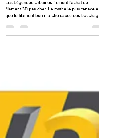
réussir à acheter du filament
pour imprimante 3d pas cher
pour votre Imprimante 3D ?
Les Légendes Urbaines freinent l'achat de
filament 3D pas cher. Le mythe le plus tenace est
que le filament bon marché cause des bouchages
de buse, alors que ceux-ci sont le plus souvent
dus à l'humidité ou à de mauvais réglages de
rétraction. Un autre mythe est que seule la
marque chère est précise. Démystifier ces mythes
et se concentrer sur les variables techniques
(humidité, calibration, tolérance réelle) est
essentiel pour réaliser de véritables économies.