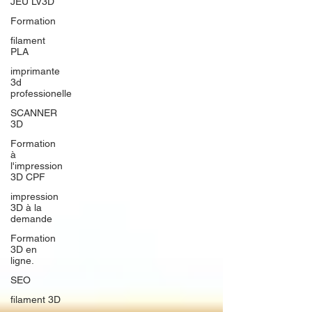
JEU LV3D
Formation
filament
PLA
imprimante
3d
professionelle
SCANNER
3D
Formation
à
l'impression
3D CPF
impression
3D à la
demande
Formation
3D en
ligne.
SEO
filament 3D