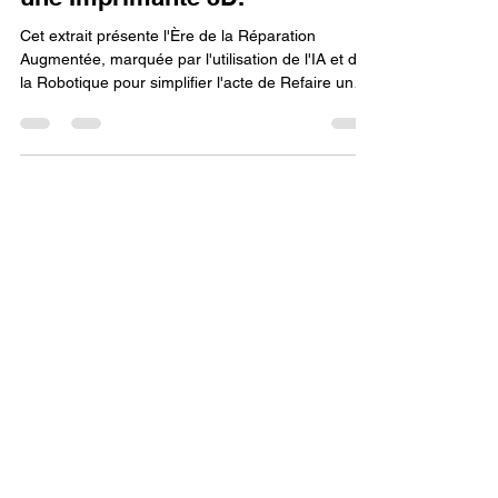
Lv3dblog1
21 nov. 2025
6 min de lecture
L'Ère de la Réparation
Augmentée : Quand l'IA et la
Robotique Aident à Refaire
une Pièce en Plastique avec
une Imprimante 3D.
Cet extrait présente l'Ère de la Réparation
Augmentée, marquée par l'utilisation de l'IA et de
la Robotique pour simplifier l'acte de Refaire une
Pièce en Plastique avec une imprimante 3D. L'IA
génère automatiquement le modèle CAO à partir
d'un scan, tandis que la robotique automatise le
flux de travail (changement de filament, lancement
de l'impression). Cette synergie rend le processus
quasi-autonome, transformant l'imprimante 3D en
un appareil de réparation intelligent.