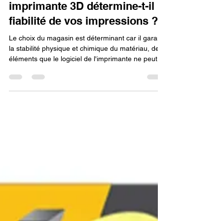
magasin de filament 3d pour
imprimante 3D détermine-t-il la
fiabilité de vos impressions ?
Le choix du magasin est déterminant car il garantit
la stabilité physique et chimique du matériau, des
éléments que le logiciel de l'imprimante ne peut
pas corriger. Un fournisseur rigoureux assure une
tolérance de diamètre constante pour un débit
régulier et un stockage optimal qui prévient la
dégradation par l'humidité (cause de fragilité et de
défauts visuels).