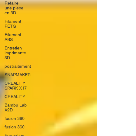
Refaire
une piece
en 3D
Filament
PETG
Filament
ABS
Entretien
imprimante
3D
postraitement
SNAPMAKER
CRÉALITY
SPARK X I7
CREALITY
Bambu Lab
X2D
fusion 360
fusion 360
Formation