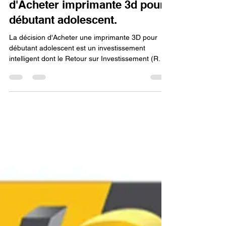
Lv3dblog1
29 oct. 2025
8 min de lecture
L'investissement intelligent :
Maximiser le retour sur
investissement en décidant
d'Acheter imprimante 3d pour
débutant adolescent.
La décision d'Acheter une imprimante 3D pour
débutant adolescent est un investissement
intelligent dont le Retour sur Investissement (ROI)
se maximise par l'acquisition de compétences
transférables (CAO, autonomie) et par le choix
d'un modèle fiable et upgradable, garantissant
une longue durée de vie et une faible fréquence
d'échecs pour soutenir l'apprentissage à long
terme.