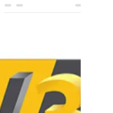
L'extrait affirme que combiner l'A1 Combo et une
formation est le Catalyseur d'Expertise,
représentant la Stratégie d'Accélération Ultime de
votre Compétence. Ce choix est stratégique car
l'automatisation et la fiabilité de la machine gèrent
les complexités techniques. Cela permet à
l'apprenant de se concentrer sur les aspects qui
construisent l'expertise : la modélisation 3D, la
stratégie de slicing, et la gestion multi-couleur.