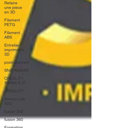
Refaire
une piece
en 3D
Filament
PETG
Filament
ABS
Entretien
imprimante
3D
postraitement
SNAPMAKER
CRÉALITY
SPARK X I7
CREALITY
Bambu Lab
X2D
fusion 360
fusion 360
Formation