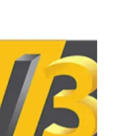
Pour Acheter une imprimante 3D pour débutant
adolescent, les critères essentiels pour garantir
Sérénité et Créativité sont une excellente
Expérience Utilisateur (machine prémontée, auto-
nivellement), la sécurité (enceinte fermée) et un
logiciel intuitif, afin que l'adolescent puisse se
concentrer sur la conception plutôt que sur le
dépannage.