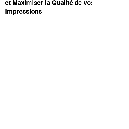
Lv3dblog1
17 août 2025
15 min de lecture
Acheter du filament pour mon
imprimante 3D : Guide Ultime
pour Choisir le Filament Idéal
et Maximiser la Qualité de vos
Impressions
Ce guide d'achat explique comment choisir le
filament idéal pour une imprimante 3D. Les
critères essentiels sont le type de matériau (PLA,
PETG, ABS, TPU...), le diamètre et sa tolérance,
et la qualité de l'enroulement de la bobine.
L'extrait insiste sur l'importance de ces choix pour
garantir la qualité et la fiabilité des impressions.