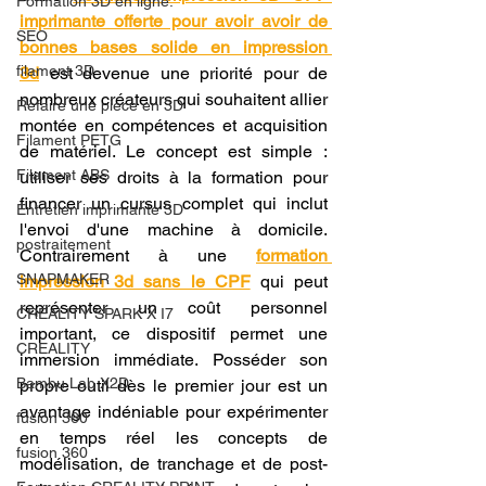
Formation 3D en ligne.
imprimante offerte pour avoir avoir de 
SEO
bonnes bases solide en impression 
filament 3D
3d
 est devenue une priorité pour de 
nombreux créateurs qui souhaitent allier 
Refaire une piece en 3D
montée en compétences et acquisition 
Filament PETG
de matériel. Le concept est simple : 
Filament ABS
utiliser ses droits à la formation pour 
financer un cursus complet qui inclut 
Entretien imprimante 3D
l'envoi d'une machine à domicile. 
postraitement
Contrairement à une 
formation 
SNAPMAKER
impression 3d sans le CPF
 qui peut 
représenter un coût personnel 
CRÉALITY SPARK X I7
important, ce dispositif permet une 
CREALITY
immersion immédiate. Posséder son 
Bambu Lab X2D
propre outil dès le premier jour est un 
avantage indéniable pour expérimenter 
fusion 360
en temps réel les concepts de 
fusion 360
modélisation, de tranchage et de post-