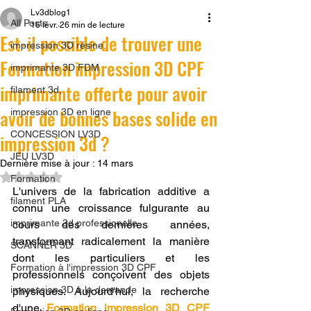
Lv3dblog1
All Posts
16 févr.
26 min de lecture
Est-il possible de trouver une
impression 3D résine.
Formation impression 3D CPF
imprimante 3D FDM
imprimante offerte pour avoir
filament 3d,
avoir de bonnes bases solide en
impression 3D en ligne
CONCESSION LV3D
impression 3d ?
JEU LV3D
Dernière mise à jour :
14 mars
Noté NaN étoiles sur 5.
Formation
L'univers de la fabrication additive a 
filament PLA
connu une croissance fulgurante au 
imprimante 3d professionelle
cours des dernières années, 
transformant radicalement la manière 
SCANNER 3D
dont les particuliers et les 
Formation à l'impression 3D CPF
professionnels conçoivent des objets 
impression 3D à la demande
physiques. Aujourd'hui, la recherche 
d'une 
Formation impression 3D CPF 