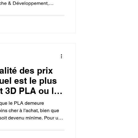
rche & Développement,
onnel de conception en un
t continu.
alité des prix
uel est le plus
nt 3D PLA ou le
 que le PLA demeure
ins cher à l'achat, bien que
 soit devenu minime. Pour une
 prix d'entrée du PLA se
 € et 22 €, tandis que le