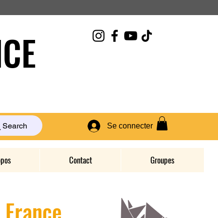
CE
Search
Se connecter
opos
Contact
Groupes
D France