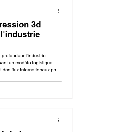
ression 3d
 l'industrie
profondeur l'industrie
uant un modèle logistique
t des flux internationaux par
décentralisé, agile et
nchissant les entreprises de
es outillages fixes ou des
, la fabrication additive permet
 la production de pièces