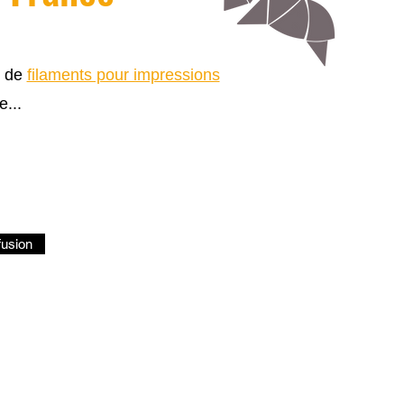
s de
filaments pour impressions
e...
fusion