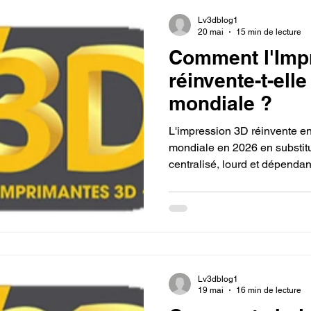
sur mesure.
Lv3dblog1
20 mai
15 min de lecture
Comment l'Imp
réinvente-t-elle
mondiale ?
L'impression 3D réinvente en 
mondiale en 2026 en substit
centralisé, lourd et dépendan
un écosystème de fabrication 
purement numérique. En affra
l'obligation d'investir dans d
moules d'injection prohibitifs
d'internaliser instantanément
techniques complexes
Lv3dblog1
19 mai
16 min de lecture