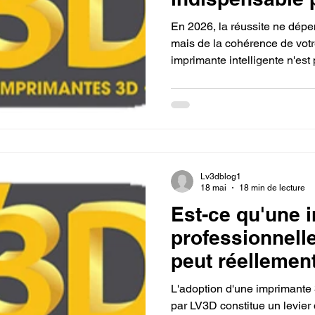
avec quelle est
En 2026, la réussite ne dép
imprimante 3D 
mais de la cohérence de vot
imprimante intelligente n'es
sans réglages 
filament de qualité industriel
matériaux tracés et stables, 
impressions dès le premier ess
maintenance de votre équipe
exclusivement sur la créatio
Lv3dblog1
18 mai
18 min de lecture
Est-ce qu'une 
professionnell
peut réellement
R&D de votre e
L'adoption d'une imprimante 
par LV3D constitue un levier