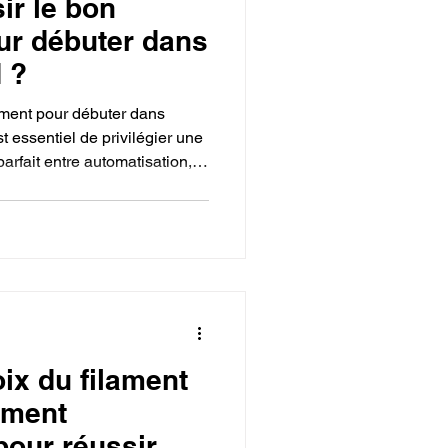
r le bon
ur débuter dans
 ?
ement pour débuter dans
t essentiel de privilégier une
parfait entre automatisation,
e, afin d'éviter les frustrations
lles complexes. Les
vers des architectures
 des "bédlingers" de
ment carénées
ix du filament
ément
pour réussir