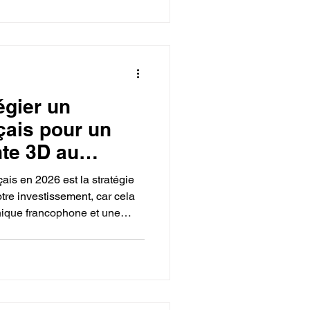
s, oscillant entre 18 € et 28
s de type refill).
égier un
çais pour un
te 3D au
avec un bon SAV
çais en 2026 est la stratégie
otre investissement, car cela
nique francophone et une
le à obtenir via des
 En choisissant des experts
akershop, vous bénéficiez
enne et d'un accès immédiat à
achées