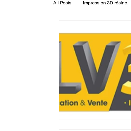
All Posts
impression 3D résine.
CONCESSION LV3D
JEU
SCANNER 3D
Formation 
SEO
filament 3D
Refa
Entretien imprimante 3D
p
Bambu Lab X2D
fusion 36