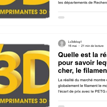
les départements de Reche
transformant le cycle traditi
processus d'itération rapide e
Lv3dblog1
16 mai
21 min de lecture
Quelle est la ré
pour savoir leq
cher, le filame
PETG ?
La réalité du marché montre
globalement le filament le mo
l'écart de prix avec le PETG
bobine standard de 1 kg, les
situent généralement entre 15