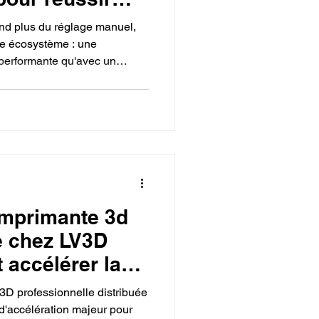
 la meilleure
end plus du réglage manuel,
pour débuter
re écosystème : une
t performante qu'avec un
?
le. En privilégiant des
vous sécurisez vos
ai, tout en simplifiant la
ment pour vous concentrer
n et le design numérique.
imprimante 3d
e chez LV3D
 accélérer la
ntreprise ?
3D professionnelle distribuée
 d'accélération majeur pour