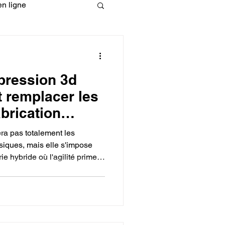
n ligne
fessionelle
mpression 3d
ormation 3D en ligne.
t remplacer les
brication
ra pas totalement les
siques, mais elle s'impose
ie hybride où l'agilité prime
CREALITY
nage et le moulage par
gémonie pour les très grandes
aires imbattables, la
barrières de rentabilité dès le
s et la création d'outillages