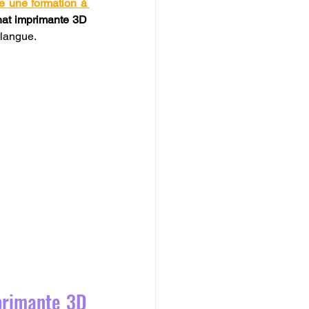
re une formation à 
at imprimante 3D 
 langue.
primante 3D 