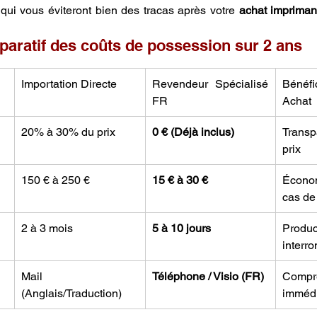
ui vous éviteront bien des tracas après votre 
achat impriman
paratif des coûts de possession sur 2 ans
Importation Directe
Revendeur Spécialisé 
Bénéf
FR
Achat
20% à 30% du prix
0 € (Déjà inclus)
Transp
prix
150 € à 250 €
15 € à 30 €
Écono
cas de
2 à 3 mois
5 à 10 jours
Produ
interr
Mail 
Téléphone / Visio (FR)
Compré
(Anglais/Traduction)
imméd