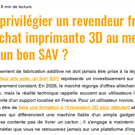
18 min de lecture
 LV3D
Formation
filament PLA
imprimante 3d pro
privilégier un revendeur f
chat imprimante 3D au me
à l'impression 3D CPF
impression 3D à la demande
F
 un bon SAV ?
ire une piece en 3D
Filament PETG
Filament ABS
r 5.
pement de fabrication additive ne doit jamais être prise à la lé
leur prix avec un bon SAV
 représente un investissement sur 
ostraitement
SNAPMAKER
CRÉALITY SPARK X I7
ement constant. En 2026, le marché regorge d'offres alléchan
 mais la réalité technique rappelle souvent aux utilisateurs l
ivité d'un support localisé en France. Pour un utilisateur novice,
0
fusion 360
Formation CREALITY PRINT
s être de
faire une formation à l'impression 3D pour débutant
 a
ues qui différencient une machine fiable d'un simple gadget 
e contente pas de livrer un carton ; il s'engage à maintenir v
métier que vous ne retrouverez jamais sur une plateforme d'imp