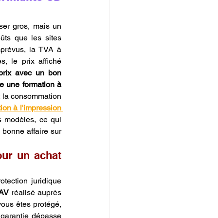
On croit souvent, à tort, que commander à l'autre bout du monde permet d'économiser gros, mais un 
ts que les sites 
prévus, la TVA à 
, le prix affiché 
prix avec un bon 
re une formation à 
t la consommation 
ion à l'impression 
s modèles, ce qui 
 bonne affaire sur 
ur un achat 
ection juridique 
SAV
 réalisé auprès 
ous êtes protégé, 
garantie dépasse 