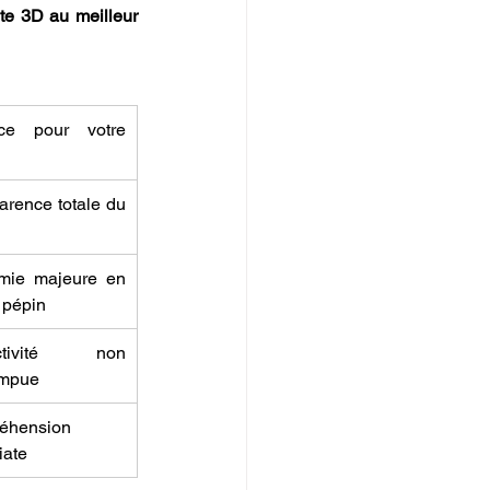
te 3D au meilleur 
ice pour votre 
arence totale du 
mie majeure en 
 pépin
ctivité non 
ompue
hension 
iate