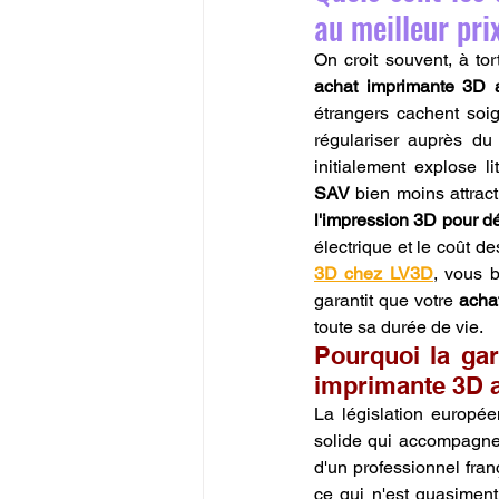
au meilleur pri
achat imprimante 3D 
étrangers cachent soig
régulariser auprès du 
initialement explose li
SAV
 bien moins attrac
l'impression 3D pour d
électrique et le coût d
3D chez LV3D
, vous b
garantit que votre 
acha
toute sa durée de vie.
Pourquoi la gar
imprimante 3D a
La législation europé
solide qui accompagn
d'un professionnel fran
ce qui n'est quasimen