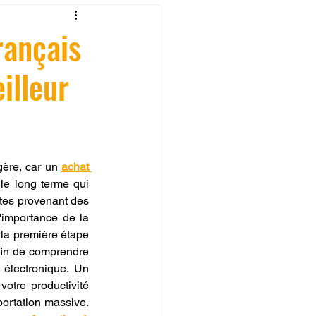
fessionelle
rançais
illeur
ormation 3D en ligne.
gère, car un 
achat 
le long terme qui 
CREALITY
tes provenant des 
'importance de la 
 la première étape 
fin de comprendre 
électronique. Un 
otre productivité 
ortation massive. 