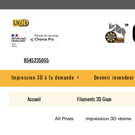
0545235055
Impression 3D à la demande
Devenir revendeur
Accueil
Filaments 3D Gsun
All Posts
impression 3D résine.