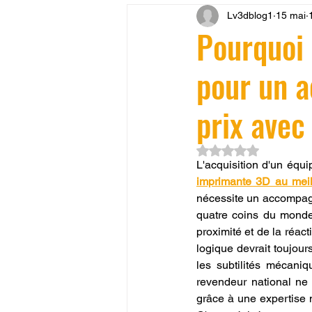
Lv3dblog1
15 mai
CONCESSION LV3D
JEU
Pourquoi 
pour un a
SCANNER 3D
Formation 
prix avec
SEO
filament 3D
Refa
Noté NaN étoiles su
L'acquisition d'un équi
imprimante 3D au meil
Entretien imprimante 3D
p
nécessite un accompagn
quatre coins du monde,
proximité et de la réact
Bambu Lab X2D
fusion 36
logique devrait toujour
les subtilités mécaniq
revendeur national ne s
grâce à une expertise 