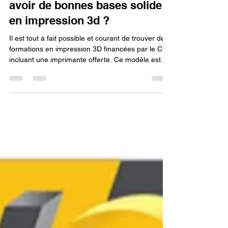
Lv3dblog1
16 févr.
26 min de lecture
Est-il possible de trouver une
Formation impression 3D CPF
imprimante offerte pour avoir
avoir de bonnes bases solide
en impression 3d ?
Il est tout à fait possible et courant de trouver des
formations en impression 3D financées par le CPF
incluant une imprimante offerte. Ce modèle est
stratégique car le matériel expédié à domicile sert
de support pédagogique direct pour valider vos
acquis. En utilisant vos droits à la formation, vous
financez simultanément un accompagnement
expert (théorie et logiciels) et l'acquisition d'un
équipement complet pour devenir totalement
autonome après la certification.