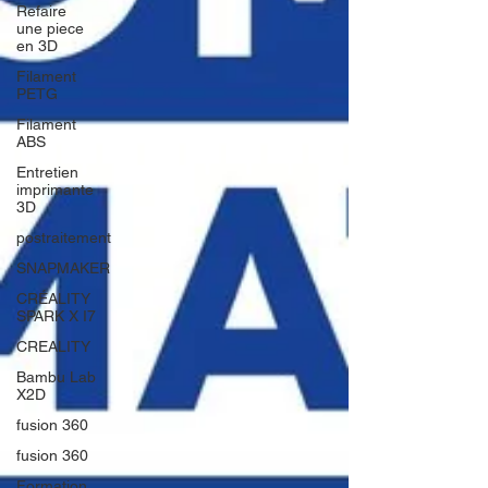
Refaire
une piece
en 3D
Filament
PETG
Filament
ABS
Entretien
imprimante
3D
postraitement
SNAPMAKER
CRÉALITY
SPARK X I7
CREALITY
Bambu Lab
X2D
fusion 360
fusion 360
Formation