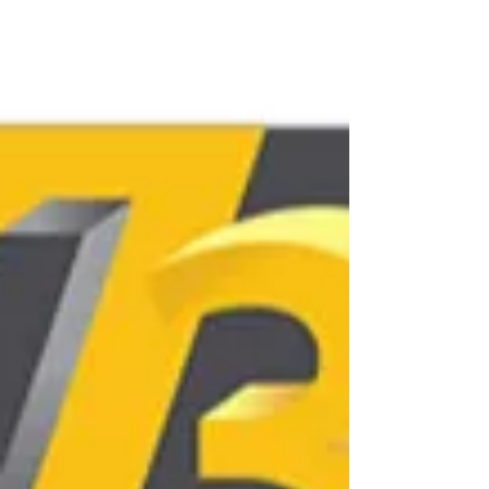
ses finances en faisant du foyer une unité de
production autonome. Cet achat permet de
reprendre le pouvoir sur son budget en éliminant
les frais logistiques et commerciaux au profit d'une
fabrication à la demande en matières recyclées.
Au-delà des économies (jusqu'à 95 %), elle
métamorphose le quotidien grâce à une réactivité
totale : l'IA optimise chaque gramme de matière