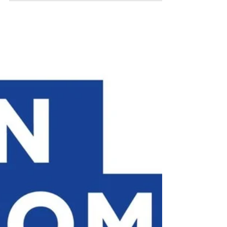
garantir la réussite de vos
impressions ?
Bien que l'achat de filament Creality chez LV3D ne
soit pas strictement obligatoire, il est fortement
recommandé pour sécuriser vos impressions. En
choisissant un produit certifié plutôt qu'une option
générique, vous éliminez les risques techniques
liés aux impuretés ou aux variations de diamètre.
C'est un investissement dans la fiabilité qui permet
de maximiser vos chances de succès grâce à un
matériel stable et un accompagnement d'experts.