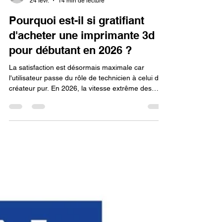
Lv3dblog1
24 févr.
14 min de lecture
Pourquoi est-il si gratifiant
d'acheter une imprimante 3d
pour débutant en 2026 ?
La satisfaction est désormais maximale car
l'utilisateur passe du rôle de technicien à celui de
créateur pur. En 2026, la vitesse extrême des
machines permet de transformer une idée en
objet fonctionnel en seulement quelques heures,
offrant un véritable "super-pouvoir" domestique.
La gratification est à la fois éthique, grâce à l'auto-
réparation d'appareils, et émotionnelle, par la
création d'objets uniques et multicolores.