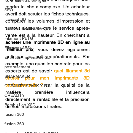
Formation 3D en ligne.
rendre le choix complexe. Un acheteur 
SEO
averti doit scruter les fiches techniques, 
filament 3D
comparer les volumes d'impression et 
surtout s'assurer que le service après-
Refaire une piece en 3D
vente est à la hauteur. En cherchant à 
Filament PETG
acheter une imprimante 3D en ligne au 
Filament ABS
meilleur prix
, vous devez également 
anticiper les coûts opérationnels. Par 
Entretien imprimante 3D
exemple, une question centrale pour les 
postraitement
experts est de savoir 
quel filament 3d 
SNAPMAKER
choisir pour mon imprimante 3D 
professionnelle ?
 car la qualité de la 
CRÉALITY SPARK X I7
matière première influencera 
CREALITY
directement la rentabilité et la précision 
Bambu Lab X2D
de vos impressions finales.
fusion 360
fusion 360