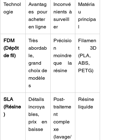
Technol
Avantag
Inconvé
Matéria
ogie
es pour 
nients à 
u 
acheter 
surveill
principa
en ligne
er
l
FDM 
Très 
Précisio
Filamen
(Dépôt 
abordab
n 
t 3D 
de fil)
le, 
moindre 
(PLA, 
grand 
que la 
ABS, 
choix de 
résine
PETG)
modèle
s
SLA 
Détails 
Post-
Résine 
(Résine
incroya
traiteme
liquide
)
bles, 
nt 
prix en 
comple
baisse
xe 
(lavage/