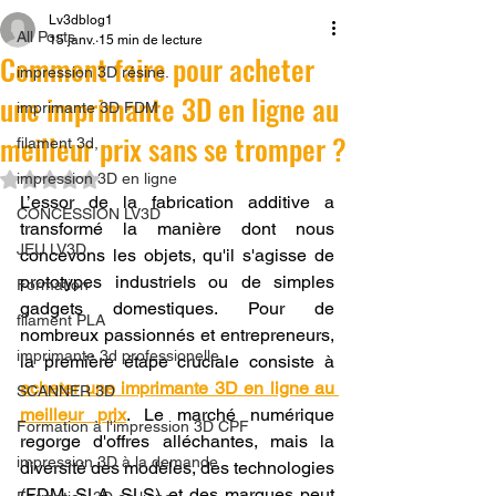
Lv3dblog1
All Posts
15 janv.
15 min de lecture
Comment faire pour acheter
impression 3D résine.
une imprimante 3D en ligne au
imprimante 3D FDM
meilleur prix sans se tromper ?
filament 3d,
Noté NaN étoiles sur 5.
impression 3D en ligne
L’essor de la fabrication additive a 
CONCESSION LV3D
transformé la manière dont nous 
JEU LV3D
concevons les objets, qu'il s'agisse de 
prototypes industriels ou de simples 
Formation
gadgets domestiques. Pour de 
filament PLA
nombreux passionnés et entrepreneurs, 
imprimante 3d professionelle
la première étape cruciale consiste à 
acheter une imprimante 3D en ligne au 
SCANNER 3D
meilleur prix
. Le marché numérique 
Formation à l'impression 3D CPF
regorge d'offres alléchantes, mais la 
impression 3D à la demande
diversité des modèles, des technologies 
(FDM, SLA, SLS) et des marques peut 