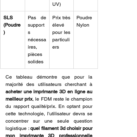
UV)
SLS 
Pas de 
Prix très 
Poudre 
(Poudre
support
élevé 
Nylon
)
s 
pour les 
nécessa
particuli
ires, 
ers
pièces 
solides
Ce tableau démontre que pour la 
majorité des utilisateurs cherchant à 
acheter une imprimante 3D en ligne au 
meilleur prix
, le FDM reste le champion 
du rapport qualité/prix. En optant pour 
cette technologie, l'utilisateur devra se 
concentrer sur une seule question 
logistique : 
quel filament 3d choisir pour 
mon imprimante 3D professionnelle 