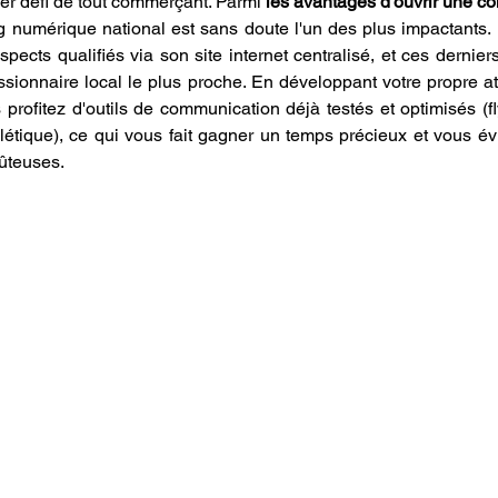
mier défi de tout commerçant. Parmi 
les avantages d'ouvrir une 
 numérique national est sans doute l'un des plus impactants.
pects qualifiés via son site internet centralisé, et ces dernier
ssionnaire local le plus proche. En développant votre propre ate
 profitez d'outils de communication déjà testés et optimisés (fl
étique), ce qui vous fait gagner un temps précieux et vous évi
oûteuses.