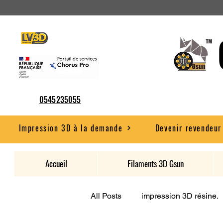
0545235055
Impression 3D à la demande
Devenir revendeur
Accueil
Filaments 3D Gsun
All Posts
impression 3D résine.