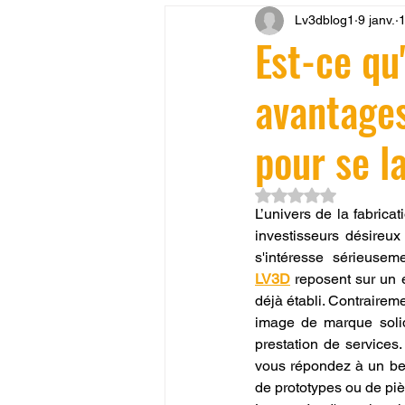
Lv3dblog1
9 janv.
1
CONCESSION LV3D
JEU
Est-ce qu
avantages
SCANNER 3D
Formation 
pour se l
SEO
filament 3D
Refa
Noté NaN étoiles su
L’univers de la fabrica
investisseurs désireux
Entretien imprimante 3D
p
s'intéresse sérieuse
LV3D
 reposent sur un é
déjà établi. Contraireme
Bambu Lab X2D
fusion 36
image de marque solid
prestation de services.
vous répondez à un beso
de prototypes ou de pi