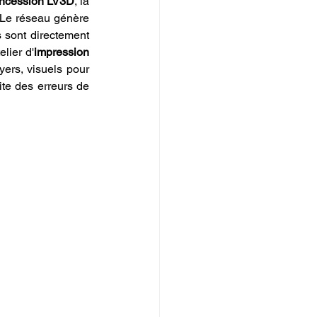
concession LV3D
, la 
 Le réseau génère 
s sont directement 
lier d'
impression 
yers, visuels pour 
te des erreurs de 