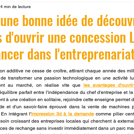
4 min de lecture
 LV3D
Formation
filament PLA
imprimante 3d pro
'une bonne idée de découvr
 d'ouvrir une concession 
à l'impression 3D CPF
impression 3D à la demande
F
ancer dans l'entreprenaria
ire une piece en 3D
Filament PETG
Filament ABS
r 5.
tion additive ne cesse de croître, attirant chaque année des mil
 de transformer une passion technologique en une activité luc
ostraitement
SNAPMAKER
CRÉALITY SPARK X I7
ment au marché, on réalise vite que 
les avantages d'ouvri
quilibre parfait entre l'indépendance du chef d'entreprise et la
nt à une création en solitaire, rejoindre cette enseigne permet d
0
fusion 360
Formation CREALITY PRINT
e et d'un savoir-faire éprouvé dans la vente de machines pe
 En intégrant l'
impression 3d à la demande
 comme pilier centr
in croissant des entreprises locales qui cherchent à externali
èces de rechange sans investir immédiatement dans un parc ma