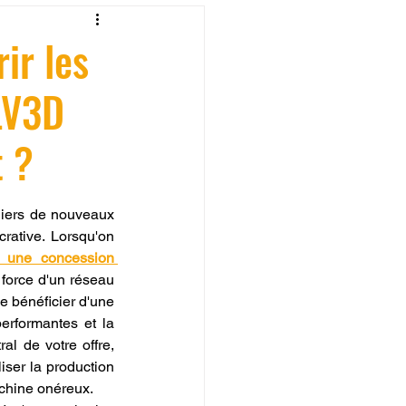
fessionelle
ir les
LV3D
ormation 3D en ligne.
t ?
liers de nouveaux 
rative. Lorsqu'on 
CREALITY
r une concession 
 force d'un réseau 
e bénéficier d'une 
rformantes et la 
al de votre offre, 
ser la production 
chine onéreux.