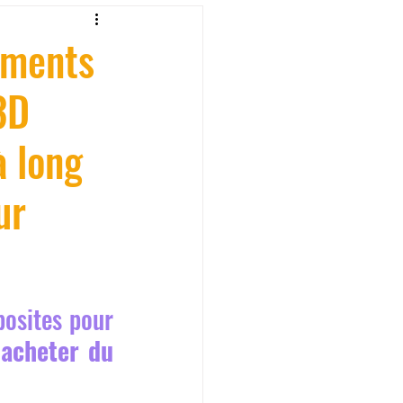
fessionelle
aments
3D
ormation 3D en ligne.
à long
ur
CREALITY
osites pour 
 
acheter du 