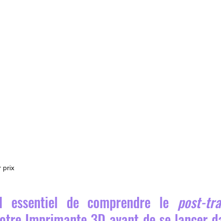
 prix 
il essentiel de comprendre le 
post-tr
otre Imprimante 3D avant de se lancer da