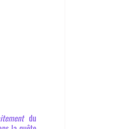
aitement
 du 
ns la quête 