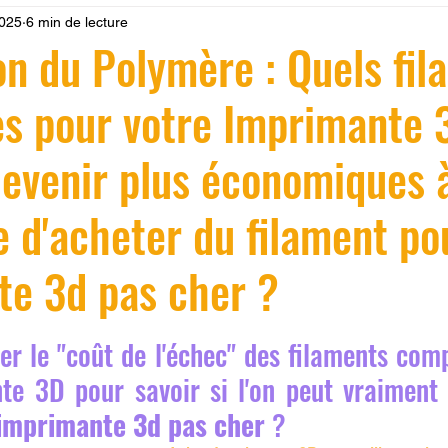
2025
6 min de lecture
 LV3D
Formation
filament PLA
imprimante 3d pro
on du Polymère : Quels fil
es pour votre Imprimante 
à l'impression 3D CPF
impression 3D à la demande
F
evenir plus économiques 
ire une piece en 3D
Filament PETG
Filament ABS
 d'acheter du filament po
ostraitement
SNAPMAKER
CRÉALITY SPARK X I7
te 3d pas cher ?
r 5.
 le "coût de l'échec" des filaments comp
0
fusion 360
Formation CREALITY PRINT
te 3D pour savoir si l'on peut vraiment
 imprimante 3d pas cher
 ?