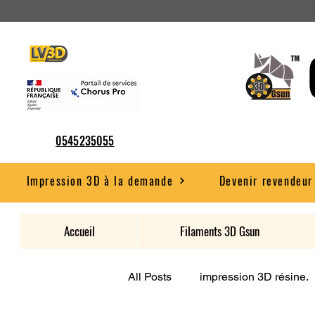
0545235055
Impression 3D à la demande
Devenir revendeur
Accueil
Filaments 3D Gsun
All Posts
impression 3D résine.