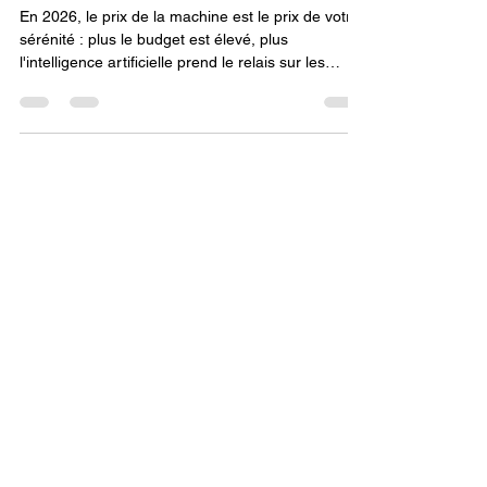
débuter sans réglages ?
En 2026, le prix de la machine est le prix de votre
sérénité : plus le budget est élevé, plus
l'intelligence artificielle prend le relais sur les
réglages manuels. En choisissant un modèle qui
intègre la détection d'erreurs par IA et la gestion
multi-matériaux, vous sécurisez non seulement
vos premiers pas, mais vous vous offrez
également une plateforme évolutive capable de
suivre votre montée en compétence technique et
professionnelle.