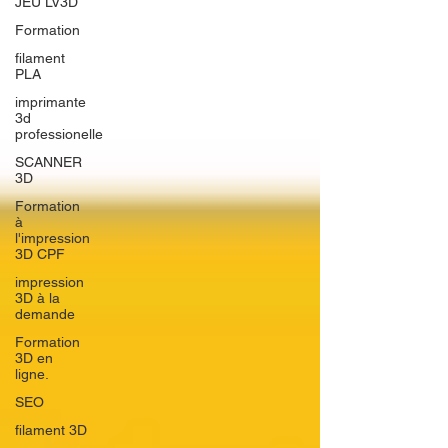
JEU LV3D
Formation
filament
PLA
imprimante
3d
professionelle
SCANNER
3D
Formation
à
l'impression
3D CPF
impression
3D à la
demande
Formation
3D en
ligne.
SEO
filament 3D