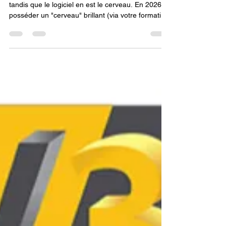
pour débutant ?
Le matériel est le corps de votre imprimante,
tandis que le logiciel en est le cerveau. En 2026,
posséder un "cerveau" brillant (via votre formation
CPF) sur un "corps" fragile ne mènera qu'à la
déception. Avant d'acheter, vérifiez que les pièces
d'usure (buses, courroies) sont facilement
trouvables et remplaçables. Mon conseil :
privilégiez une structure rigide et fermée ; c'est ce
qui vous permettra d'exploiter 100 % des
capacités de calcul de Fusion 360 pour vos
projets de