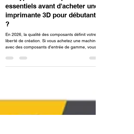
Lv3dblog1
30 avr.
16 min de lecture
Guide technique : Comment
décrypter les composants
essentiels avant d'acheter une
imprimante 3D pour débutant
?
En 2026, la qualité des composants définit votre
liberté de création. Si vous achetez une machine
avec des composants d'entrée de gamme, vous
serez limité dans le choix des matériaux et la
complexité des formes. Ma recommandation est
d'utiliser votre formation CPF pour apprendre à
identifier les signes d'usure de ces composants
(comme une buse obstruée ou une courroie
détendue) ; savoir entretenir son matériel est ce
qui fait durer votre investissement sur le long
terme.