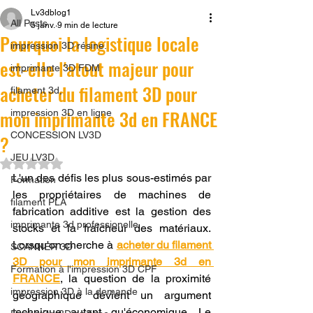
Lv3dblog1
All Posts
5 janv.
9 min de lecture
Pourquoi la logistique locale
impression 3D résine.
est-elle l'atout majeur pour
imprimante 3D FDM
acheter du filament 3D pour
filament 3d,
mon imprimante 3d en FRANCE
impression 3D en ligne
CONCESSION LV3D
?
JEU LV3D
Noté NaN étoiles sur 5.
L'un des défis les plus sous-estimés par 
Formation
les propriétaires de machines de 
filament PLA
fabrication additive est la gestion des 
imprimante 3d professionelle
stocks et la fraîcheur des matériaux. 
Lorsqu'on cherche à 
acheter du filament 
SCANNER 3D
3D pour mon imprimante 3d en 
Formation à l'impression 3D CPF
FRANCE
, la question de la proximité 
impression 3D à la demande
géographique devient un argument 
technique autant qu'économique. Le 