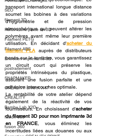
Formation 3D en ligne.
transport international longue distance 
SEO
soumet les bobines à des variations 
filament 3D
d'hygrométrie et de pression 
atmosphérique qui peuvent altérer les 
Refaire une piece en 3D
polymères avant même leur première 
Filament PETG
utilisation. En décidant d'
acheter du 
Filament ABS
filament PLA
 auprès de distributeurs 
basés sur le territoire, vous garantissez 
Entretien imprimante 3D
un circuit court qui préserve les 
postraitement
propriétés intrinsèques du plastique, 
SNAPMAKER
assurant une fusion parfaite et une 
adhésion inter-couches optimale.
CRÉALITY SPARK X I7
La rentabilité de votre atelier dépend 
CREALITY
également de la réactivité de vos 
Bambu Lab X2D
fournisseurs. En choisissant d'
acheter 
du filament 3D pour mon imprimante 3d 
fusion 360
en FRANCE
, vous éliminez les 
fusion 360
incertitudes liées aux douanes ou aux 