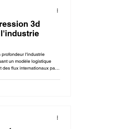
ression 3d
 l'industrie
profondeur l'industrie
uant un modèle logistique
t des flux internationaux par
décentralisé, agile et
nchissant les entreprises de
es outillages fixes ou des
, la fabrication additive permet
 la production de pièces