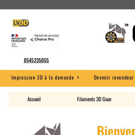
0545235055
Impression 3D à la demande
Devenir revendeur
Accueil
Filaments 3D Gsun
Bienven