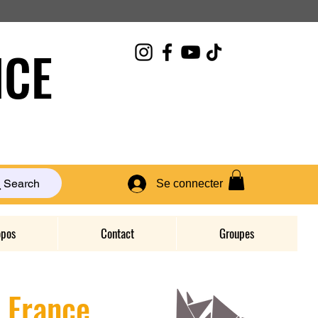
CE
Search
Se connecter
opos
Contact
Groupes
D France