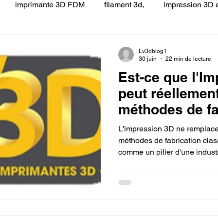
imprimante 3D FDM
filament 3d,
impression 3D e
 LV3D
Formation
filament PLA
imprimante 3d pro
Lv3dblog1
30 juin
22 min de lecture
Est-ce que l'I
à l'impression 3D CPF
impression 3D à la demande
F
peut réellemen
méthodes de fa
ire une piece en 3D
Filament PETG
Filament ABS
classiques ?
L'impression 3D ne remplace
méthodes de fabrication clas
comme un pilier d'une industr
ostraitement
SNAPMAKER
CRÉALITY SPARK X I7
sur la massification. Si l'usi
injection conservent leur hé
séries grâce à des coûts unit
fabrication additive brise les 
0
fusion 360
Formation CREALITY PRINT
prototypage, les petites série