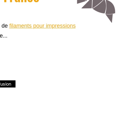
s de
filaments pour impressions
e...
fusion