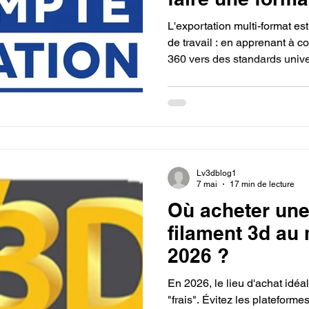
l'impression 3
L'exportation multi-format est
sur fusion 360
de travail : en apprenant à co
360 vers des standards univ
compte CFP et c
3MF, vous garantissez la réu
Qualiopi ?
démontrez une expertise tec
valorisant ainsi votre parcour
recruteurs.
Lv3dblog1
7 mai
17 min de lecture
Où acheter une
filament 3d au 
2026 ?
En 2026, le lieu d'achat idéal
"frais". Évitez les plateformes