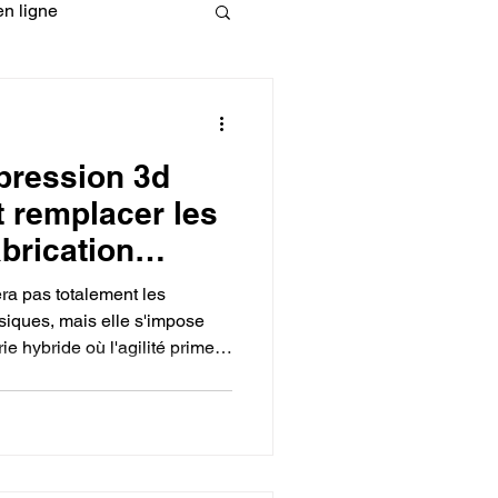
n ligne
fessionelle
mpression 3d
ormation 3D en ligne.
t remplacer les
brication
ra pas totalement les
siques, mais elle s'impose
ie hybride où l'agilité prime
CREALITY
nage et le moulage par
gémonie pour les très grandes
aires imbattables, la
barrières de rentabilité dès le
s et la création d'outillages