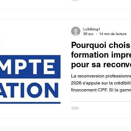
de formes visuelles, cette f
conception paramétrique, un
rend vos modèles intelligents
production.
Lv3dblog1
30 avr.
14 min de lecture
Pourquoi chois
formation imp
pour sa reconv
professionnell
La reconversion professionne
2026 s'appuie sur la crédibili
financement CPF. Si la gam
pour sa rapidité et son ergon
outils plus complexes prépare
production industrielle. Ce c
vos droits à la formation en 
de demain, où la conception e