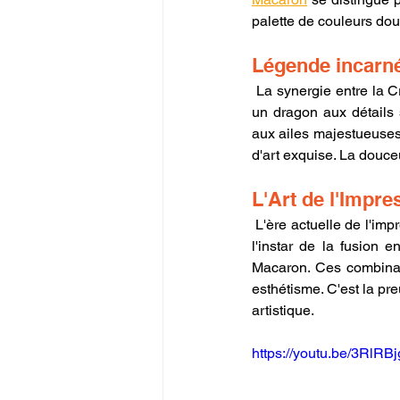
palette de couleurs dou
Légende incarné
 La synergie entre la Creality Ender 3 V3 SE et le filament GSUN donne naissance à un chef-d'œuvre : 
un dragon aux détails 
aux ailes majestueuses,
d'art exquise. La douce
L'Art de l'Impre
 L'ère actuelle de l'impression 3D témoigne de collaborations matérielles qui transcendent le commun, à 
l'instar de la fusion en
Macaron. Ces combinais
esthétisme. C'est la pr
artistique.
https://youtu.be/3Rl