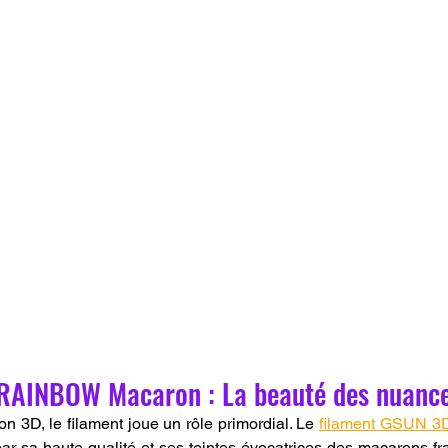
RAINBOW Macaron : La beauté des nuance
on 3D, le filament joue un rôle primordial. Le 
filament GSUN 3
par sa haute qualité et ses teintes évocatrices des macarons fra