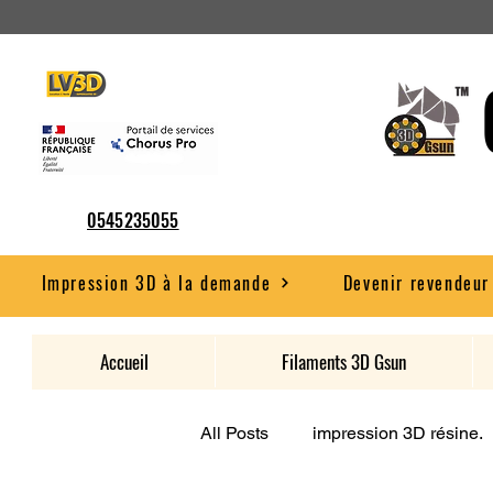
0545235055
Impression 3D à la demande
Devenir revendeur
Accueil
Filaments 3D Gsun
All Posts
impression 3D résine.