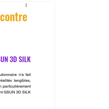
fessionelle
ncontre
W
ormation 3D en ligne.
SUN 3D SILK 
CREALITY
tionnaire n'a fait 
lités tangibles, 
 particulièrement 
ment GSUN 3D SILK 