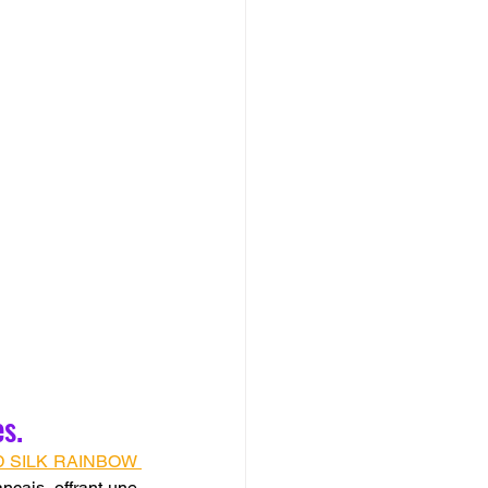
s.
D SILK RAINBOW 
nçais, offrant une 