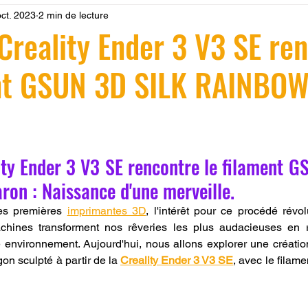
oct. 2023
2 min de lecture
 LV3D
Formation
filament PLA
imprimante 3d pro
Creality Ender 3 V3 SE re
ent GSUN 3D SILK RAINBO
à l'impression 3D CPF
impression 3D à la demande
F
ire une piece en 3D
Filament PETG
Filament ABS
r 5.
ty Ender 3 V3 SE rencontre le filament G
ostraitement
SNAPMAKER
CRÉALITY SPARK X I7
n : Naissance d'une merveille.
es premières 
imprimantes 3D
, l'intérêt pour ce procédé révolu
hines transforment nos rêveries les plus audacieuses en réa
0
fusion 360
Formation CREALITY PRINT
e environnement. Aujourd'hui, nous allons explorer une création
on sculpté à partir de la 
Creality Ender 3 V3 SE
, avec le fila