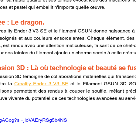
ces et pastel qui embellit n'importe quelle œuvre.
e : Le dragon
.
soignés et aux couleurs ensorcelantes. Chaque élément, des é
 est rendu avec une attention méticuleuse, faisant de ce chef-
ur des teintes du filament ajoute un charme serein à cette créat
ssion 3D : Là où technologie et beauté se fu
tre la 
Creality Ender 3 V3 SE
 et le Filament GSUN 3D SO
ons permettent des rendus à couper le souffle, mêlant précis
euve vivante du potentiel de ces technologies avancées au servic
RBjgACog?si=jioVAEryRSg5b4NS