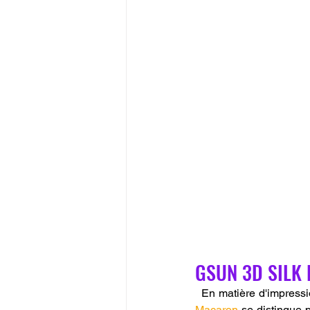
GSUN 3D SILK 
  En matière d'impressi
Macaron
 se distingue 