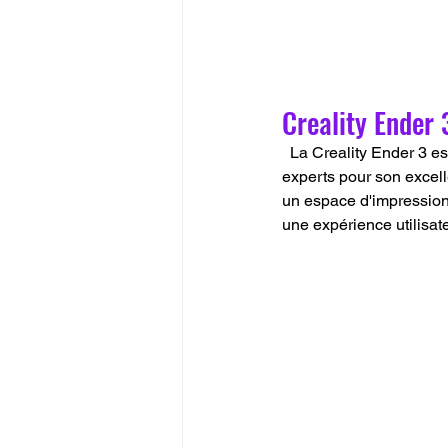
Creality Ender 
  La Creality Ender 3 est un pilier dans le monde des imprimantes 3D, louée par les novices comme les 
experts pour son excell
un espace d'impression 
une expérience utilisat