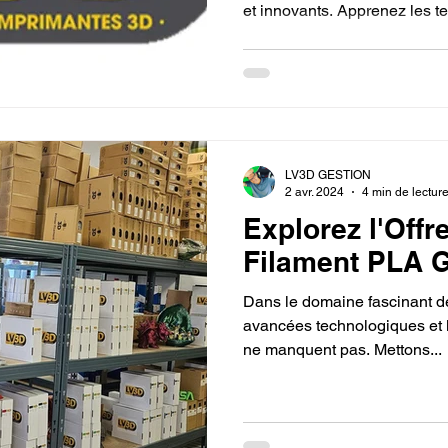
et innovants. Apprenez les t
CPF.
utilisées dans l’architecture, 
l’impression 3D.
LV3D GESTION
2 avr. 2024
4 min de lectur
Explorez l'Offr
Filament PLA 
Dans le domaine fascinant de
avancées technologiques et 
ne manquent pas. Mettons...