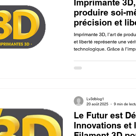
Imprimante 3D, 
produire soi-
précision et lib
Imprimante 3D, l’art de prod
et liberté représente une véri
technologique. Grâce à l’impr
possible de créer des objets
fonctionnels à moindre coût. 
prototypage, le bricolage, la
l’industrie, l’imprimante 3D o
inégalée. Maîtriser cet outil,
manière de produire avec préc
Lv3dblog1
20 août 2025
9 min de lect
Le Futur est Dé
Innovations et 
Filament 3D po