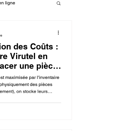
n ligne
fessionelle
re
ion des Coûts :
ormation 3D en ligne.
re Virutel en
acer une pièce
e impression
est maximisée par l'inventaire
er physiquement des pièces
ement), on stocke leurs
CREALITY
ibilité de remplacer une pièce
met une fabrication juste-à-
ts de stockage, réduit le
l'obsolescence et simplifie la