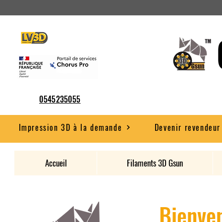
0545235055
Impression 3D à la demande
Devenir revendeur
Accueil
Filaments 3D Gsun
Bienven