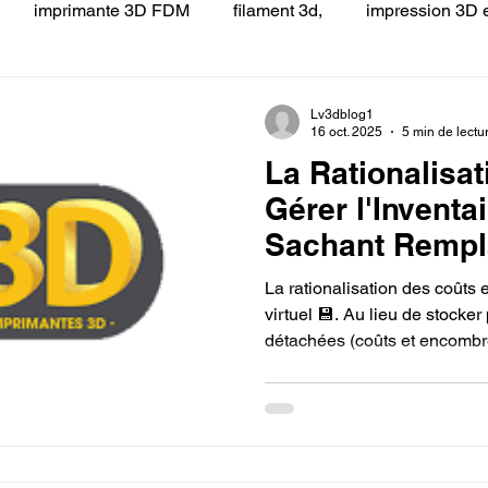
imprimante 3D FDM
filament 3d,
impression 3D e
 LV3D
Formation
filament PLA
imprimante 3d pro
Lv3dblog1
16 oct. 2025
5 min de lectu
La Rationalisat
à l'impression 3D CPF
impression 3D à la demande
F
Gérer l'Inventai
Sachant Rempl
ire une piece en 3D
Filament PETG
Filament ABS
usagée par un
La rationalisation des coûts 
3D.
virtuel 💾. Au lieu de stock
détachées (coûts et encombr
ostraitement
SNAPMAKER
CRÉALITY SPARK X I7
fichiers numériques. La poss
usagée par impression 3D per
temps, ce qui élimine les coû
capital immobilisé, minimise 
0
fusion 360
Formation CREALITY PRINT
chaîne logistique.