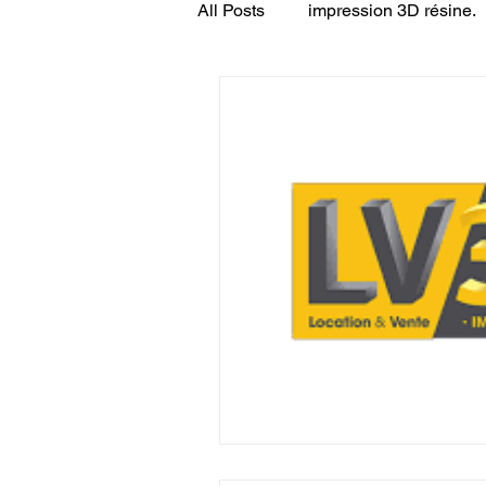
All Posts
impression 3D résine.
CONCESSION LV3D
JEU
SCANNER 3D
Formation 
SEO
filament 3D
Refa
Entretien imprimante 3D
p
Bambu Lab X2D
fusion 36