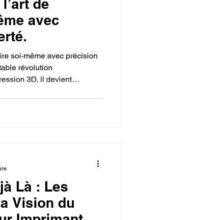
l’art de
même avec
erté.
uire soi-même avec précision
table révolution
ession 3D, il devient
 uniques, personnalisés et
Que ce soit pour le
 décoration ou encore
ffre une liberté de conception
 c’est accéder à une nouvelle
ision, créativité et
ure
jà Là : Les
la Vision du
ur Imprimante