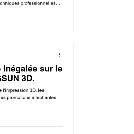
echniques professionnelles
le design, l’animation et
e
e Inégalée sur le
GSUN 3D.
 l'impression 3D, les
les promotions alléchantes