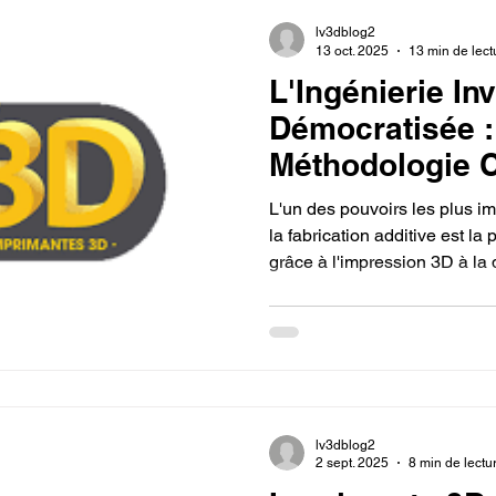
lv3dblog2
13 oct. 2025
13 min de lect
L'Ingénierie In
Démocratisée :
Méthodologie 
Refaire une pi
L'un des pouvoirs les plus im
l'impression 3
la fabrication additive est la 
grâce à l'impression 3D à la 
avec une impri
composant cassé et introuva
d'une pièce mécanique essent
spécifique. Posséder une imp
correctement permet de s'affr
et de l'obsolescence progra
reproduire ou à amélio
lv3dblog2
2 sept. 2025
8 min de lectu