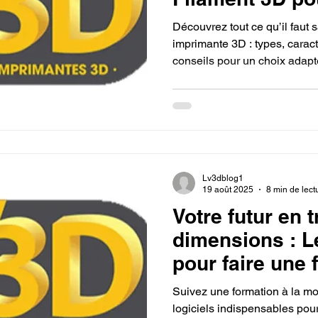
3D en France.
Découvrez tout ce qu’il faut s
imprimante 3D : types, caract
conseils pour un choix adapt
vos impressions 3D avec un f
économique.
Lv3dblog1
19 août 2025
8 min de lect
Votre futur en t
dimensions : L
pour faire une 
modélisation 3
Suivez une formation à la mod
ou Blender) a
logiciels indispensables pou