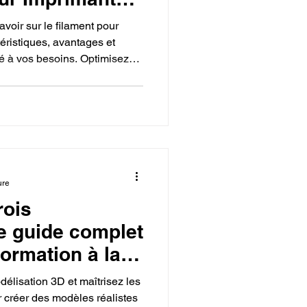
avoir sur le filament pour
éristiques, avantages et
é à vos besoins. Optimisez
ilament de qualité, durable et
ure
rois
e guide complet
formation à la
D (Fusion 360
élisation 3D et maîtrisez les
vec mon compte
r créer des modèles réalistes