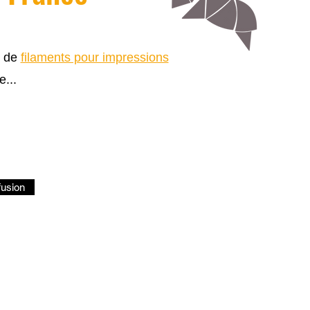
s de
filaments pour impressions
e...
fusion