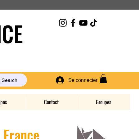
CE
Search
Se connecter
opos
Contact
Groupes
D France