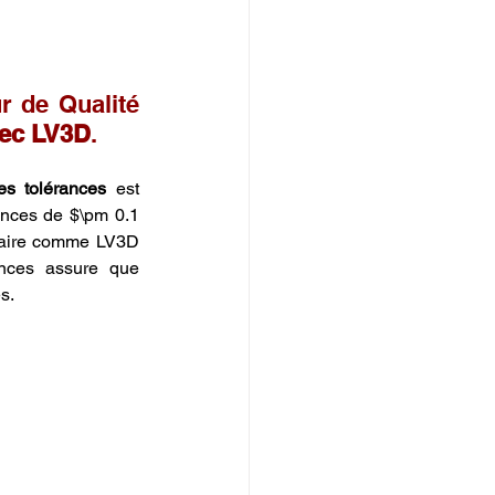
 de Qualité 
vec LV3D
.
es tolérances
 est 
ances de $\pm 0.1 
ataire comme LV3D 
ances assure que 
s.