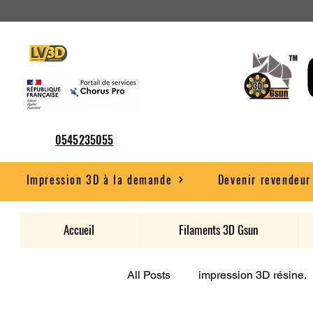
0545235055
Impression 3D à la demande
Devenir revendeur
Accueil
Filaments 3D Gsun
All Posts
impression 3D résine.