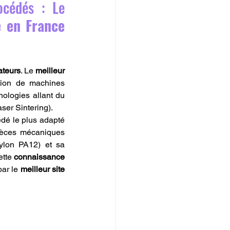
cédés : Le 
 en France 
ateurs
. Le 
meilleur 
ation de machines 
ologies allant du 
er Sintering).
édé le plus adapté 
ièces mécaniques 
ylon PA12) et sa 
tte 
connaissance 
ar le 
meilleur site 