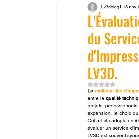
Lv3dblog1
18 nov.
CONCESSION LV3D
JEU
L'Évaluat
du Service
SCANNER 3D
Formation 
d'Impress
SEO
filament 3D
Refa
LV3D.
Entretien imprimante 3D
p
Noté NaN étoiles su
Le 
meilleur site d'im
entre la 
qualité techniq
projets professionne
Bambu Lab X2D
fusion 36
expansion, le choix du 
Cet article adopte un 
an
évaluer un service d'i
LV3D est souvent synon