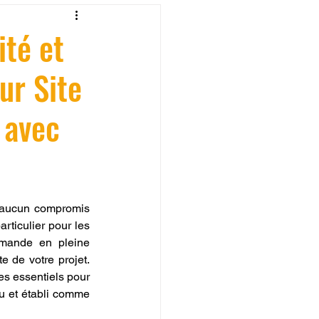
fessionelle
ité et
ur Site
ormation 3D en ligne.
 avec
CREALITY
t aucun compromis 
articulier pour les 
mande en pleine 
 de votre projet. 
res essentiels pour 
u et établi comme 