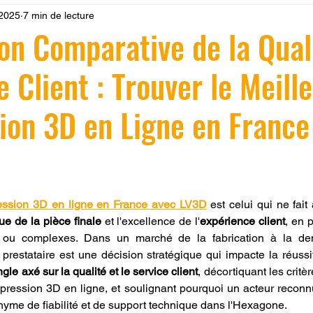
 2025
7 min de lecture
 LV3D
Formation
filament PLA
imprimante 3d pro
ion Comparative de la Qual
 Client : Trouver le Meille
à l'impression 3D CPF
impression 3D à la demande
F
ion 3D en Ligne en France
ire une piece en 3D
Filament PETG
Filament ABS
ostraitement
SNAPMAKER
CRÉALITY SPARK X I7
r 5.
pression 3D en ligne en France avec LV3D
 est celui qui ne fai
ue de la pièce finale
 et l'excellence de l'
expérience client
, en p
ls ou complexes. Dans un marché de la fabrication à la de
0
fusion 360
Formation CREALITY PRINT
prestataire est une décision stratégique qui impacte la réussite
gle axé sur la qualité et le service client
, décortiquant les critè
mpression 3D en ligne, et soulignant pourquoi un acteur reconn
yme de fiabilité et de support technique dans l'Hexagone.