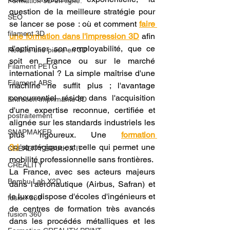
Formation 3D en ligne.
question de la meilleure stratégie pour 
SEO
se lancer se pose : où et comment 
faire 
filament 3D
une formation dans l'impression 3D
 afin 
d'optimiser son employabilité, que ce 
Refaire une piece en 3D
soit en France ou sur le marché 
Filament PETG
international ? La simple maîtrise d'une 
Filament ABS
machine ne suffit plus ; l'avantage 
concurrentiel réside dans l'acquisition 
Entretien imprimante 3D
d'une expertise reconnue, certifiée et 
postraitement
alignée sur les standards industriels les 
SNAPMAKER
plus rigoureux. Une 
formation 
3d
 stratégique est celle qui permet une 
CRÉALITY SPARK X I7
mobilité professionnelle sans frontières.
CREALITY
La France, avec ses acteurs majeurs 
Bambu Lab X2D
dans l'aéronautique (Airbus, Safran) et 
le luxe, dispose d'écoles d'ingénieurs et 
fusion 360
de centres de formation très avancés 
fusion 360
dans les procédés métalliques et les 