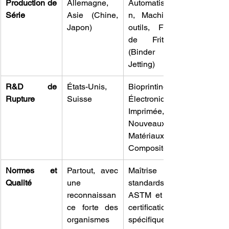
Production de 
Allemagne, 
Automatisatio
Série
Asie (Chine, 
n, Machines-
Japon)
outils, Fours 
de Frittage 
(Binder 
Jetting)
R&D de 
États-Unis, 
Bioprinting, 
Rupture
Suisse
Électronique 
Imprimée, 
Nouveaux 
Matériaux 
Composites
Normes et 
Partout, avec 
Maîtrise des 
Qualité
une 
standards 
reconnaissan
ASTM et des 
ce forte des 
certifications 
organismes
spécifiques.