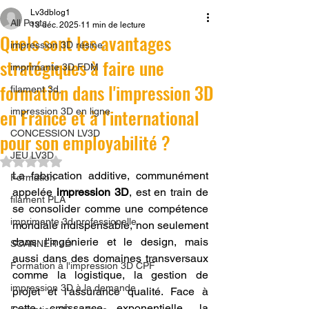
Lv3dblog1
All Posts
13 déc. 2025
11 min de lecture
Quels sont les avantages
impression 3D résine.
stratégiques à faire une
imprimante 3D FDM
formation dans l'impression 3D
filament 3d,
en France et à l'international
impression 3D en ligne
CONCESSION LV3D
pour son employabilité ?
JEU LV3D
Noté NaN étoiles sur 5.
La fabrication additive, communément 
Formation
appelée 
impression 3D
, est en train de 
filament PLA
se consolider comme une compétence 
imprimante 3d professionelle
mondiale indispensable, non seulement 
dans l'ingénierie et le design, mais 
SCANNER 3D
aussi dans des domaines transversaux 
Formation à l'impression 3D CPF
comme la logistique, la gestion de 
impression 3D à la demande
projet et l'assurance qualité. Face à 
cette croissance exponentielle, la 