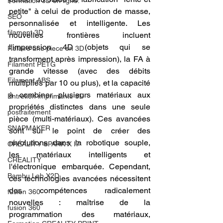
Formation 3D en ligne.
petite" à celui de production de masse, 
SEO
personnalisée et intelligente. Les 
filament 3D
nouvelles frontières incluent 
l'impression 4D (objets qui se 
Refaire une piece en 3D
transforment après impression), la FA à 
Filament PETG
grande vitesse (avec des débits 
Filament ABS
multipliés par 10 ou plus), et la capacité 
à combiner plusieurs matériaux aux 
Entretien imprimante 3D
propriétés distinctes dans une seule 
postraitement
pièce (multi-matériaux). Ces avancées 
SNAPMAKER
sont sur le point de créer des 
révolutions dans la robotique souple, 
CRÉALITY SPARK X I7
les matériaux intelligents et 
CREALITY
l'électronique embarquée. Cependant, 
Bambu Lab X2D
ces technologies avancées nécessitent 
des compétences radicalement 
fusion 360
nouvelles : maîtrise de la 
fusion 360
programmation des matériaux, 