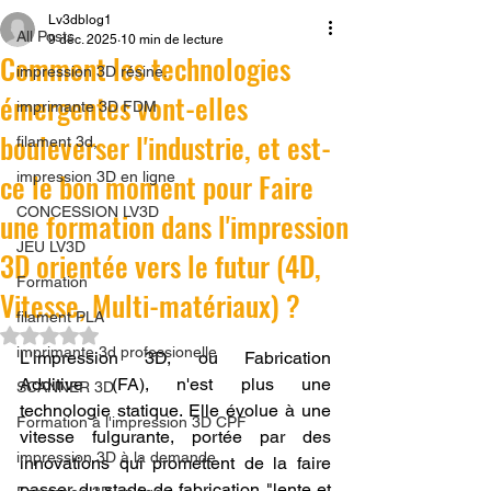
Lv3dblog1
All Posts
9 déc. 2025
10 min de lecture
Comment les technologies
impression 3D résine.
émergentes vont-elles
imprimante 3D FDM
bouleverser l'industrie, et est-
filament 3d,
ce le bon moment pour Faire
impression 3D en ligne
CONCESSION LV3D
une formation dans l'impression
JEU LV3D
3D orientée vers le futur (4D,
Formation
Vitesse, Multi-matériaux) ?
filament PLA
Noté NaN étoiles sur 5.
imprimante 3d professionelle
L'impression 3D, ou Fabrication 
Additive (FA), n'est plus une 
SCANNER 3D
technologie statique. Elle évolue à une 
Formation à l'impression 3D CPF
vitesse fulgurante, portée par des 
impression 3D à la demande
innovations qui promettent de la faire 
passer du stade de fabrication "lente et 