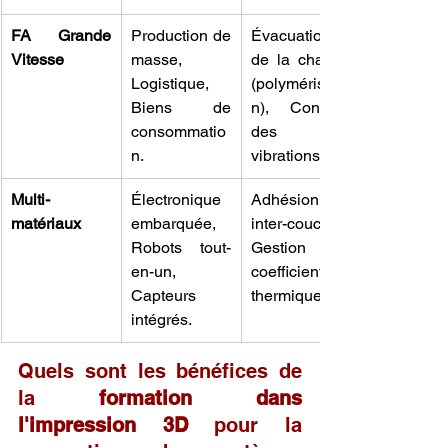
FA Grande 
Production de 
Évacuation 
Vitesse
masse, 
de la chaleur 
Logistique, 
(polymérisatio
Biens de 
n), Contrôle 
consommatio
des 
n.
vibrations.
Multi-
Électronique 
Adhésion 
matériaux
embarquée, 
inter-couche, 
Robots tout-
Gestion des 
en-un, 
coefficients 
Capteurs 
thermiques.
intégrés.
Quels sont les bénéfices de 
la 
formation dans 
l'impression 3D
 pour la 