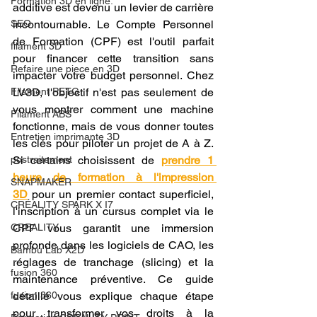
Formation 3D en ligne.
additive est devenu un levier de carrière 
SEO
incontournable. Le Compte Personnel 
de Formation (CPF) est l'outil parfait 
filament 3D
pour financer cette transition sans 
Refaire une piece en 3D
impacter votre budget personnel. Chez 
Filament PETG
LV3D, l'objectif n'est pas seulement de 
vous montrer comment une machine 
Filament ABS
fonctionne, mais de vous donner toutes 
Entretien imprimante 3D
les clés pour piloter un projet de A à Z. 
postraitement
Si certains choisissent de 
prendre 1 
heure de formation à l'impression 
SNAPMAKER
3D
 pour un premier contact superficiel, 
CRÉALITY SPARK X I7
l'inscription à un cursus complet via le 
CREALITY
CPF vous garantit une immersion 
profonde dans les logiciels de CAO, les 
Bambu Lab X2D
réglages de tranchage (slicing) et la 
fusion 360
maintenance préventive. Ce guide 
fusion 360
détaillé vous explique chaque étape 
pour transformer vos droits à la 