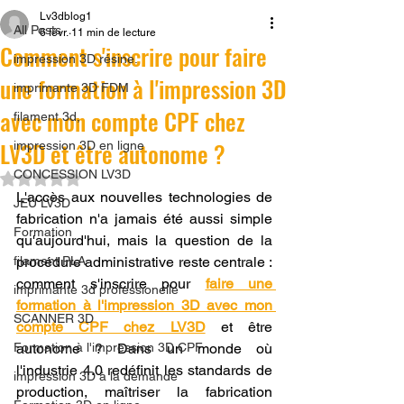
Lv3dblog1
All Posts
6 févr.
11 min de lecture
Comment s'inscrire pour faire
impression 3D résine.
une formation à l'impression 3D
imprimante 3D FDM
avec mon compte CPF chez
filament 3d,
LV3D et être autonome ?
impression 3D en ligne
CONCESSION LV3D
Noté NaN étoiles sur 5.
L'accès aux nouvelles technologies de 
JEU LV3D
fabrication n'a jamais été aussi simple 
Formation
qu'aujourd'hui, mais la question de la 
filament PLA
procédure administrative reste centrale : 
comment s'inscrire pour
faire une 
imprimante 3d professionelle
formation à l'impression 3D avec mon 
SCANNER 3D
compte CPF chez LV3D
et être 
Formation à l'impression 3D CPF
autonome ? Dans un monde où 
l'industrie 4.0 redéfinit les standards de 
impression 3D à la demande
production, maîtriser la fabrication 