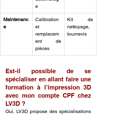
e
Maintenanc
Calibration 
Kit de 
e
et 
nettoyage, 
remplacem
tournevis
ent de 
pièces
Est-il possible de se 
spécialiser en allant faire une 
formation à l'impression 3D 
avec mon compte CPF chez 
LV3D ?
Oui, LV3D propose des spécialisations 
selon vos besoins. Vous pouvez décider 
de 
faire une formation à l'impression 3D 
avec mon compte CPF chez LV3D
 axée 