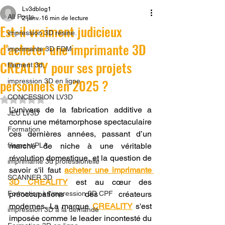
Lv3dblog1
All Posts
2 janv.
16 min de lecture
Est-il vraiment judicieux
impression 3D résine.
d'acheter une imprimante 3D
imprimante 3D FDM
CREALITY pour ses projets
filament 3d,
personnels en 2025 ?
impression 3D en ligne
CONCESSION LV3D
Noté NaN étoiles sur 5.
L’univers de la fabrication additive a 
JEU LV3D
connu une métamorphose spectaculaire 
Formation
ces dernières années, passant d’un 
filament PLA
marché de niche à une véritable 
révolution domestique, et la question de 
imprimante 3d professionelle
savoir s'il faut 
acheter une imprimante 
SCANNER 3D
3D CREALITY
 est au cœur des 
Formation à l'impression 3D CPF
préoccupations des créateurs 
modernes. La marque 
CREALITY
 s'est 
impression 3D à la demande
imposée comme le leader incontesté du 