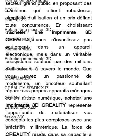
Formation 3D en ligne.
secteur grand public en proposant des 
SEO
machines qui allient robustesse, 
simplicité d'utilisation et un prix défiant 
filament 3D
toute concurrence. En choisissant 
Refaire une piece en 3D
d'
acheter une imprimante 3D 
Filament PETG
CREALITY
, vous n'investissez pas 
seulement dans un appareil 
Filament ABS
électronique, mais dans un véritable 
Entretien imprimante 3D
écosystème soutenu par des millions 
postraitement
d'utilisateurs à travers le monde. Que 
vous soyez un passionné de 
SNAPMAKER
modélisme, un bricoleur souhaitant 
CRÉALITY SPARK X I7
réparer ses propres appareils ménagers 
CREALITY
ou un artiste numérique, 
acheter une 
imprimante 3D CREALITY
 représente 
Bambu Lab X2D
l'opportunité de matérialiser vos 
fusion 360
concepts les plus complexes avec une 
fusion 360
précision millimétrique. La force de 
CREALITY
 réside dans sa capacité à 